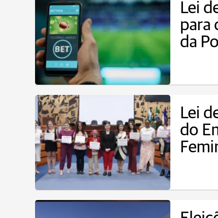
Lei d
para 
da Po
Lei d
do E
Femi