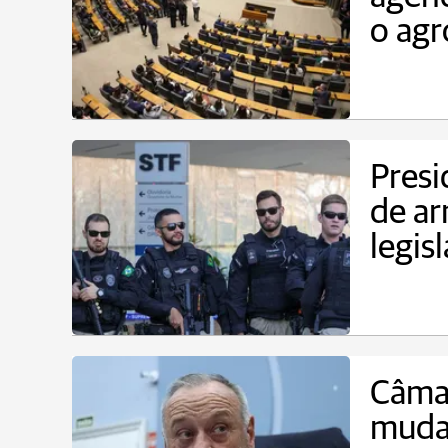
o agr
Presi
de ar
legis
Câmar
mudan