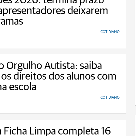
ões 2026: termina prazo
apresentadores deixarem
ramas
COTIDIANO
o Orgulho Autista: saiba
 os direitos dos alunos com
a escola
COTIDIANO
a Ficha Limpa completa 16