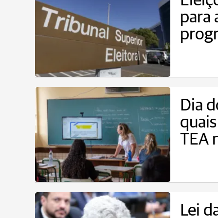
Eleiç
para 
prog
Dia d
quais
TEA n
Lei d