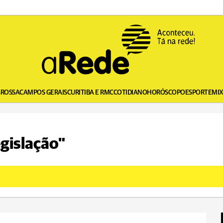
GROSSA
CAMPOS GERAIS
CURITIBA E RMC
COTIDIANO
HORÓSCOPO
ESPORTE
MI
egislação"