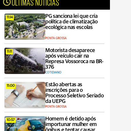
ÚLTIMAS NOTÍCIAS
PG sanciona lei que cria
11:14
política de climatização
ecológica nas escolas
PONTA GROSSA
Motorista desaparece
11:11
após veículo cair na
Represa Vossoroca na BR-
376
COTIDIANO
Estão abertas as
11:00
inscrições para o
Processo Seletivo Seriado
da UEPG
PONTA GROSSA
Homem é detido após
10:57
importunar mulher em
ônibus e tentar causar