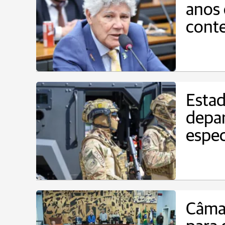
anos
cont
Estad
depa
espec
Câma