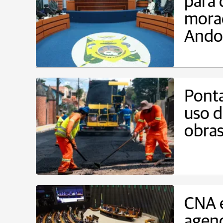
para 
morad
Ando
Ponta
uso d
obra
CNA 
agen