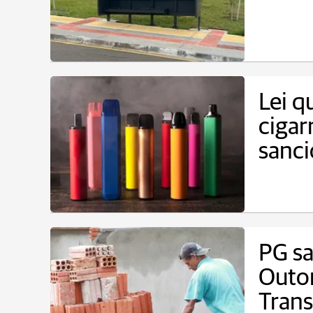
Lei q
cigar
sanc
PG sa
Outo
Trans