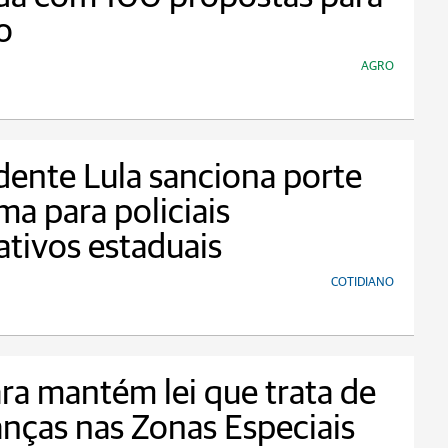
o
AGRO
dente Lula sanciona porte
ma para policiais
lativos estaduais
COTIDIANO
a mantém lei que trata de
ças nas Zonas Especiais