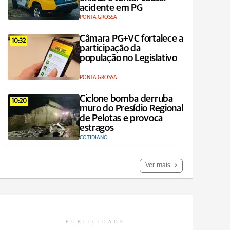
acidente em PG
PONTA GROSSA
Câmara PG+VC fortalece a
10:32
participação da
população no Legislativo
PONTA GROSSA
Ciclone bomba derruba
10:20
muro do Presídio Regional
de Pelotas e provoca
estragos
COTIDIANO
Ver mais
PUBLICIDADE