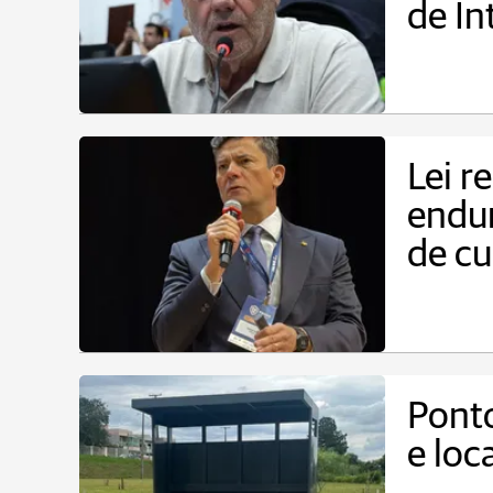
de In
Lei r
endur
de cu
Ponto
e loc