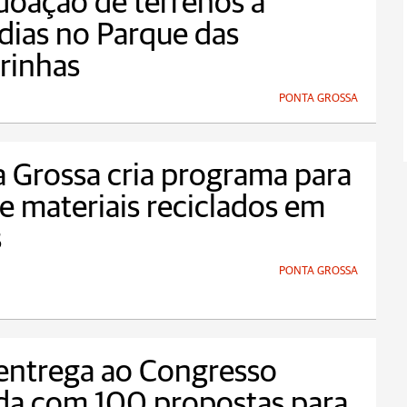
doação de terrenos a
ias no Parque das
rinhas
PONTA GROSSA
 Grossa cria programa para
e materiais reciclados em
s
PONTA GROSSA
entrega ao Congresso
da com 100 propostas para