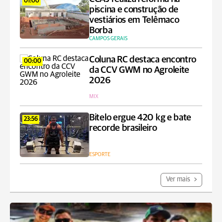
01:00
piscina e construção de
vestiários em Telêmaco
Borba
CAMPOS GERAIS
Coluna RC destaca encontro
00:00
da CCV GWM no Agroleite
2026
MIX
Bitelo ergue 420 kg e bate
23:56
recorde brasileiro
ESPORTE
Ver mais