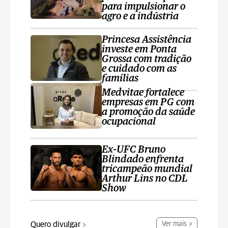
para impulsionar o
agro e a indústria
Princesa Assistência
investe em Ponta
Grossa com tradição
e cuidado com as
famílias
Medvitae fortalece
empresas em PG com
a promoção da saúde
ocupacional
Ex-UFC Bruno
Blindado enfrenta
tricampeão mundial
Arthur Lins no CDL
Show
Quero divulgar
Ver mais