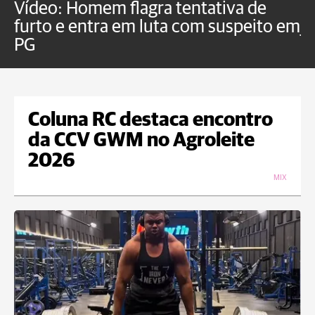
Vídeo: Homem flagra tentativa de
B
furto e entra em luta com suspeito em
j
PG
Coluna RC destaca encontro
da CCV GWM no Agroleite
2026
MIX