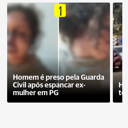
1
Homem é preso pela Guarda
Civil após espancar ex-
Ho
mulher em PG
te