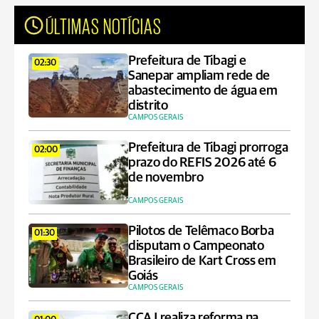
ÚLTIMAS NOTÍCIAS
Prefeitura de Tibagi e
02:30
Sanepar ampliam rede de
abastecimento de água em
distrito
CAMPOS GERAIS
Prefeitura de Tibagi prorroga
02:00
prazo do REFIS 2026 até 6
de novembro
CAMPOS GERAIS
Pilotos de Telêmaco Borba
01:30
disputam o Campeonato
Brasileiro de Kart Cross em
Goiás
CAMPOS GERAIS
CCAJ realiza reforma na