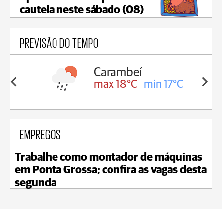
cautela neste sábado (08)
PREVISÃO DO TEMPO
Carambeí
in 18°C
max 18°C
min 17°C
EMPREGOS
Trabalhe como montador de máquinas
em Ponta Grossa; confira as vagas desta
segunda