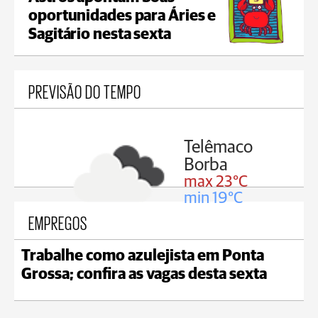
oportunidades para Áries e
Sagitário nesta sexta
PREVISÃO DO TEMPO
elêmaco
Reserva
orba
max 22°C
ax 23°C
min 18°C
n 19°C
EMPREGOS
Trabalhe como azulejista em Ponta
Grossa; confira as vagas desta sexta