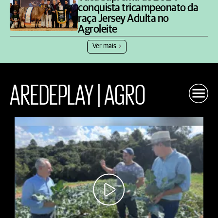
conquista tricampeonato da
raça Jersey Adulta no
Agroleite
Ver mais
AREDEPLAY | AGRO