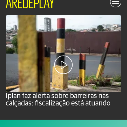
AREDEPLAY
H
Iplan faz alerta sobre barreiras nas
f
calçadas: fiscalização está atuando
P