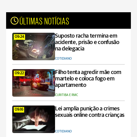
ÚLTIMAS NOTÍCIAS
Suposto racha termina em
09:24
acidente, prisão e confusão
na delegacia
COTIDIANO
Filho tenta agredir mãe com
09:22
martelo e coloca fogo em
apartamento
CURITIBA E RMC
Lei amplia punição a crimes
09:16
sexuais online contra crianças
COTIDIANO