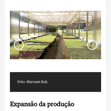
Foto: Maruam Buk.
F
Expansão da produção