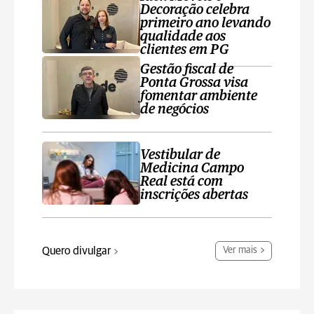
Decoração celebra
primeiro ano levando
qualidade aos
clientes em PG
Gestão fiscal de
Ponta Grossa visa
fomentar ambiente
de negócios
Vestibular de
Medicina Campo
Real está com
inscrições abertas
Quero divulgar
Ver mais