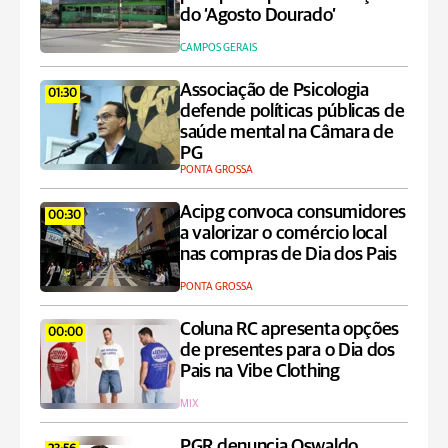
do ‘Agosto Dourado’
CAMPOS GERAIS
Associação de Psicologia
01:30
defende políticas públicas de
saúde mental na Câmara de
PG
PONTA GROSSA
Acipg convoca consumidores
00:30
a valorizar o comércio local
nas compras de Dia dos Pais
PONTA GROSSA
Coluna RC apresenta opções
00:00
de presentes para o Dia dos
Pais na Vibe Clothing
MIX
PGR denuncia Oswaldo