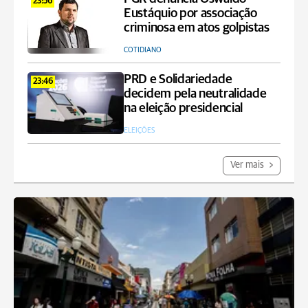
23:56
Eustáquio por associação
criminosa em atos golpistas
COTIDIANO
PRD e Solidariedade
23:46
decidem pela neutralidade
na eleição presidencial
ELEIÇÕES
Ver mais