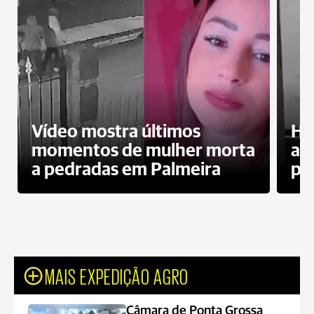
Vídeo mostra últimos
Ho
momentos de mulher morta
ag
a pedradas em Palmeira
pr
MAIS EXPEDIÇÃO AGRO
Câmara de Ponta Grossa