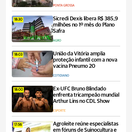
PONTA GROSSA
Sicredi Dexis libera R$ 385,9
18:30
milhões no 1º mês do Plano
Safra
AGRO
União da Vitória amplia
18:03
proteção infantil com a nova
vacina Pneumo 20
COTIDIANO
Ex-UFC Bruno Blindado
18:00
enfrenta tricampeão mundial
Arthur Lins no CDL Show
ESPORTE
Agroleite reúne especialistas
17:56
em fóruns de Suinocultura e