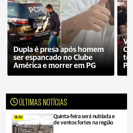
Ví
Dupla é presa após homem
Cl
ser espancado no Clube
te
América e morrer em PG
PG
ÚLTIMAS NOTÍCIAS
Quinta-feira será nublada e
18:30
de ventos fortes na região