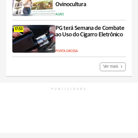
Ovinocultura
AGRO
PG terá Semana de Combate
17:53
ao Uso do Cigarro Eletrônico
PONTA GROSSA
Ver mais
PUBLICIDADE