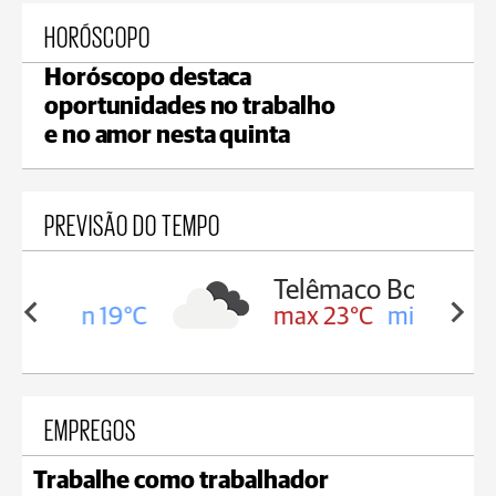
HORÓSCOPO
Horóscopo destaca
oportunidades no trabalho
e no amor nesta quinta
PREVISÃO DO TEMPO
Telêmaco Borba
min 19°C
max 23°C
min 19°C
EMPREGOS
Trabalhe como trabalhador