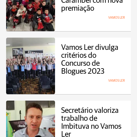
Carambeí com nova
premiação
VAMOS LER
Vamos Ler divulga
critérios do
Concurso de
Blogues 2023
VAMOS LER
Secretário valoriza
trabalho de
Imbituva no Vamos
Ler