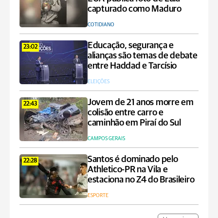
capturado como Maduro
COTIDIANO
Educação, segurança e
23:02
alianças são temas de debate
entre Haddad e Tarcísio
ELEIÇÕES
Jovem de 21 anos morre em
22:43
colisão entre carro e
caminhão em Piraí do Sul
CAMPOS GERAIS
Santos é dominado pelo
22:28
Athletico-PR na Vila e
estaciona no Z4 do Brasileiro
ESPORTE