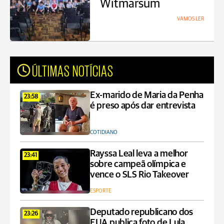
Witmarsum
VAMOS LER
ÚLTIMAS NOTÍCIAS
Ex-marido de Maria da Penha
23:58
é preso após dar entrevista
COTIDIANO
Rayssa Leal leva a melhor
23:41
sobre campeã olímpica e
vence o SLS Rio Takeover
ESPORTE
Deputado republicano dos
23:26
EUA publica foto de Lula