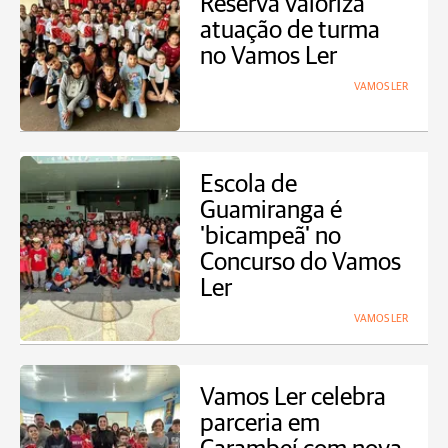
Reserva valoriza
atuação de turma
no Vamos Ler
VAMOS LER
Escola de
Guamiranga é
'bicampeã' no
Concurso do Vamos
Ler
VAMOS LER
Vamos Ler celebra
parceria em