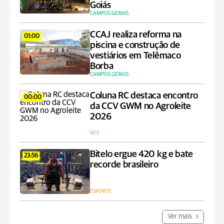
Goiás
CAMPOS GERAIS
CCAJ realiza reforma na
01:00
piscina e construção de
vestiários em Telêmaco
Borba
CAMPOS GERAIS
Coluna RC destaca encontro
00:00
da CCV GWM no Agroleite
2026
MIX
Bitelo ergue 420 kg e bate
23:56
recorde brasileiro
ESPORTE
Ver mais