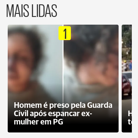
MAIS LIDAS
1
Homem é preso pela Guarda
Civil após espancar ex-
Ho
mulher em PG
te