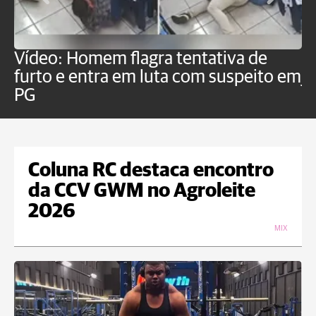
Vídeo: Homem flagra tentativa de
B
furto e entra em luta com suspeito em
j
PG
Coluna RC destaca encontro
da CCV GWM no Agroleite
2026
MIX