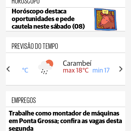
HORÓSCOPO
Horóscopo destaca
oportunidades e pede
cautela neste sábado (08)
PREVISÃO DO TEMPO
Carambeí
in 18°C
max 18°C
min 17°C
EMPREGOS
Trabalhe como montador de máquinas
em Ponta Grossa; confira as vagas desta
segunda