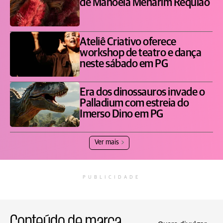
de Manoela Menarim Requião
Ateliê Criativo oferece
workshop de teatro e dança
neste sábado em PG
Era dos dinossauros invade o
Palladium com estreia do
Imerso Dino em PG
Ver mais
PUBLICIDADE
Conteúdo de marca