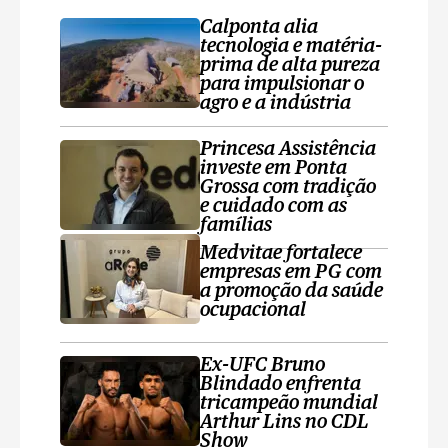
Calponta alia
tecnologia e matéria-
prima de alta pureza
para impulsionar o
agro e a indústria
Princesa Assistência
investe em Ponta
Grossa com tradição
e cuidado com as
famílias
Medvitae fortalece
empresas em PG com
a promoção da saúde
ocupacional
Ex-UFC Bruno
Blindado enfrenta
tricampeão mundial
Arthur Lins no CDL
Show