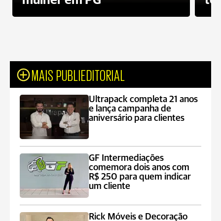
mulher em PG
te
MAIS PUBLIEDITORIAL
Ultrapack completa 21 anos
e lança campanha de
aniversário para clientes
GF Intermediações
comemora dois anos com
R$ 250 para quem indicar
um cliente
Rick Móveis e Decoração