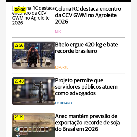
Coluna RC destaca encontro
00:00
da CCV GWM no Agroleite
2026
MIX
Bitelo ergue 420 kg e bate
23:56
recorde brasileiro
ESPORTE
Projeto permite que
23:48
servidores públicos atuem
como advogados
COTIDIANO
Anec mantém previsão de
23:29
exportação recorde de soja
do Brasil em 2026