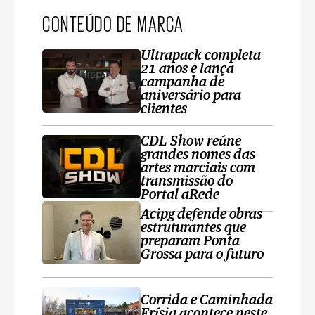
CONTEÚDO DE MARCA
Ultrapack completa
21 anos e lança
campanha de
aniversário para
clientes
CDL Show reúne
grandes nomes das
artes marciais com
transmissão do
Portal aRede
Acipg defende obras
estruturantes que
preparam Ponta
Grossa para o futuro
Corrida e Caminhada
Frísia acontece neste