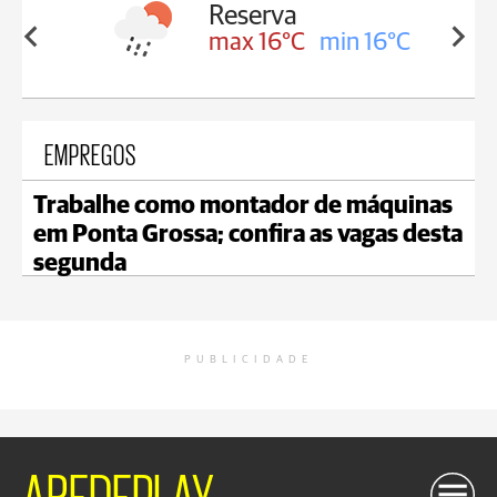
Irati
in 16°C
max 17°C
min 17°C
EMPREGOS
Trabalhe como montador de máquinas
em Ponta Grossa; confira as vagas desta
segunda
PUBLICIDADE
AREDEPLAY