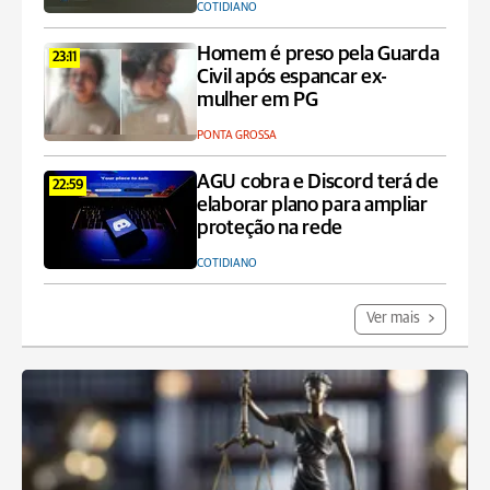
COTIDIANO
Homem é preso pela Guarda
23:11
Civil após espancar ex-
mulher em PG
PONTA GROSSA
AGU cobra e Discord terá de
22:59
elaborar plano para ampliar
proteção na rede
COTIDIANO
Ver mais