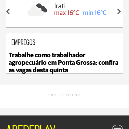
Irati
min 17°C
max 16°C
min 16°C
EMPREGOS
Trabalhe como trabalhador
agropecuário em Ponta Grossa; confira
as vagas desta quinta
PUBLICIDADE