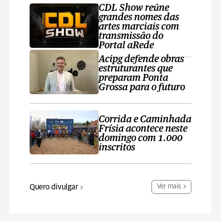
CDL Show reúne
grandes nomes das
artes marciais com
transmissão do
Portal aRede
Acipg defende obras
estruturantes que
preparam Ponta
Grossa para o futuro
Corrida e Caminhada
Frísia acontece neste
domingo com 1.000
inscritos
Quero divulgar
Ver mais