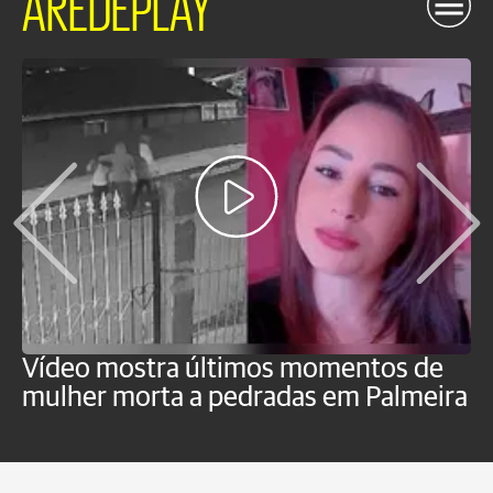
AREDEPLAY
Vídeo mostra últimos momentos de
"
mulher morta a pedradas em Palmeira
c
U