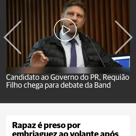
Candidato ao Governo do PR, Requião
S
Filho chega para debate da Band
p
B
Rapaz é preso por
embriaguez ao volante após