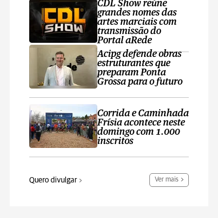
CDL Show reúne
grandes nomes das
artes marciais com
transmissão do
Portal aRede
Acipg defende obras
estruturantes que
preparam Ponta
Grossa para o futuro
Corrida e Caminhada
Frísia acontece neste
domingo com 1.000
inscritos
Quero divulgar
Ver mais