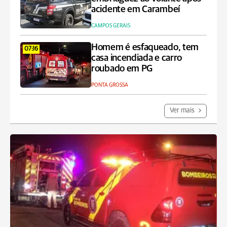
acidente em Carambeí
CAMPOS GERAIS
Homem é esfaqueado, tem
07:16
casa incendiada e carro
roubado em PG
PONTA GROSSA
Ver mais