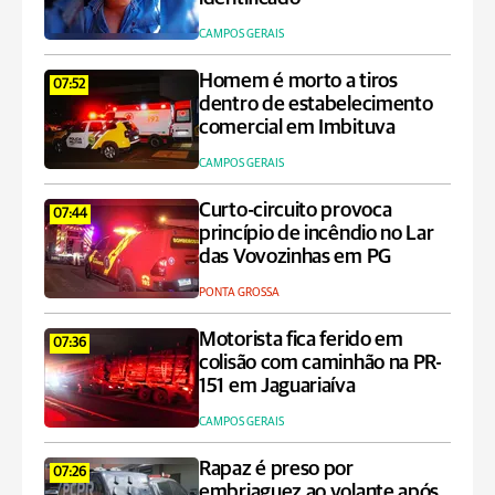
CAMPOS GERAIS
Homem é morto a tiros
07:52
dentro de estabelecimento
comercial em Imbituva
CAMPOS GERAIS
Curto-circuito provoca
07:44
princípio de incêndio no Lar
das Vovozinhas em PG
PONTA GROSSA
Motorista fica ferido em
07:36
colisão com caminhão na PR-
151 em Jaguariaíva
CAMPOS GERAIS
Rapaz é preso por
07:26
embriaguez ao volante após