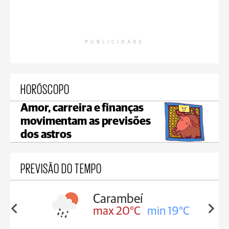
PUBLICIDADE
HORÓSCOPO
Amor, carreira e finanças
movimentam as previsões
dos astros
PREVISÃO DO TEMPO
Carambeí
in 19°C
max 20°C
min 19°C