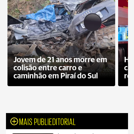
Jovem de 21 anos morre em
Ho
colisão entre carro e
ca
caminhão em Piraí do Sul
ro
MAIS PUBLIEDITORIAL