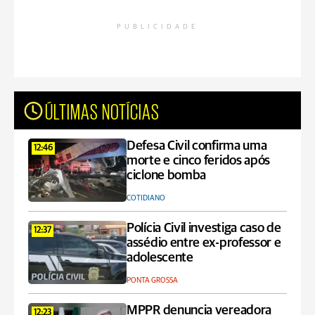
PUBLICIDADE
ÚLTIMAS NOTÍCIAS
Defesa Civil confirma uma
12:46
morte e cinco feridos após
ciclone bomba
COTIDIANO
Polícia Civil investiga caso de
12:37
assédio entre ex-professor e
adolescente
PONTA GROSSA
MPPR denuncia vereadora
12:23