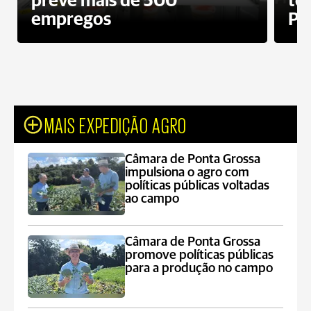
prevê mais de 500
te
empregos
Po
MAIS EXPEDIÇÃO AGRO
Câmara de Ponta Grossa
impulsiona o agro com
políticas públicas voltadas
ao campo
Câmara de Ponta Grossa
promove políticas públicas
para a produção no campo