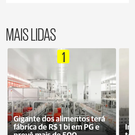
MAIS LIDAS
1
Gigante dos alimentos terá
fábrica de R$ 1 bi em PG e
In