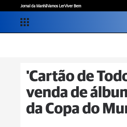
Jornal da Manhã
Vamos Ler
Viver Bem
'Cartão de Tod
venda de álbum
da Copa do M