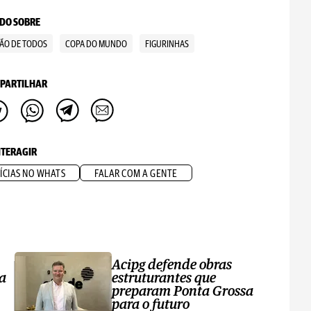
DO SOBRE
ÃO DE TODOS
COPA DO MUNDO
FIGURINHAS
PARTILHAR
NTERAGIR
ÍCIAS NO WHATS
FALAR COM A GENTE
1
Acipg defende obras
a
estruturantes que
preparam Ponta Grossa
para o futuro