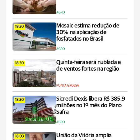
AGRO
Mosaic estima redução de
19:30
30% na aplicação de
fosfatados no Brasil
AGRO
Quinta-feira será nublada e
18:30
de ventos fortes na região
PONTA GROSSA
Sicredi Dexis libera R$ 385,9
18:30
milhões no 1º mês do Plano
Safra
AGRO
União da Vitória amplia
18:03