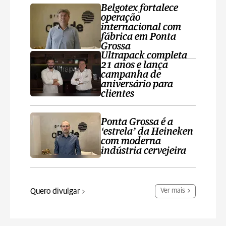
Belgotex fortalece
operação
internacional com
fábrica em Ponta
Grossa
Ultrapack completa
21 anos e lança
campanha de
aniversário para
clientes
Ponta Grossa é a
‘estrela’ da Heineken
com moderna
indústria cervejeira
Quero divulgar
Ver mais