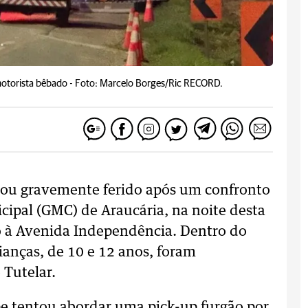
otorista bêbado -
Foto: Marcelo Borges/Ric RECORD.
u gravemente ferido após um confronto
pal (GMC) de Araucária, na noite desta
mo à Avenida Independência. Dentro do
ianças, de 10 e 12 anos, foram
 Tutelar.
e tentou abordar uma pick-up furgão por