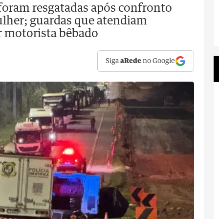
foram resgatadas após confronto
lher; guardas que atendiam
r motorista bêbado
Siga
aRede
no Google