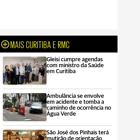
MAIS CURITIBA E RMC
Gleisi cumpre agendas
com ministro da Saúde
em Curitiba
Ambulância se envolve
em acidente e tomba a
caminho de ocorrência no
Água Verde
São José dos Pinhais terá
mutirão de orientação