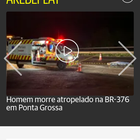
Homem morre atropelado na BR-376
V
em Ponta Grossa
f
P