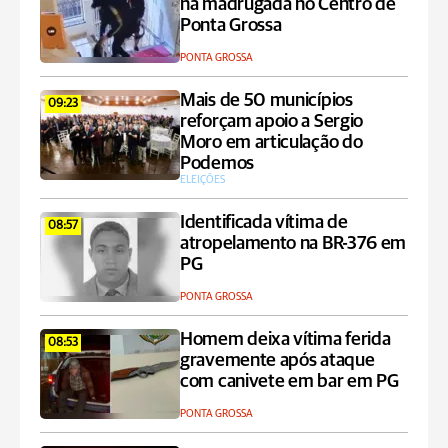
na madrugada no Centro de
Ponta Grossa
PONTA GROSSA
Mais de 50 municípios
09:23
reforçam apoio a Sergio
Moro em articulação do
Podemos
ELEIÇÕES
Identificada vítima de
08:57
atropelamento na BR-376 em
PG
PONTA GROSSA
Homem deixa vítima ferida
08:53
gravemente após ataque
com canivete em bar em PG
PONTA GROSSA