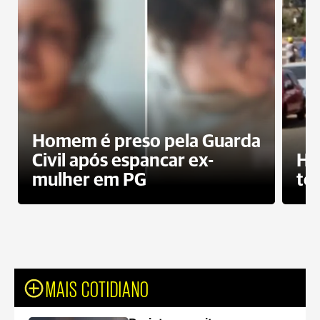
Homem é preso pela Guarda
Civil após espancar ex-
Ho
mulher em PG
te
MAIS COTIDIANO