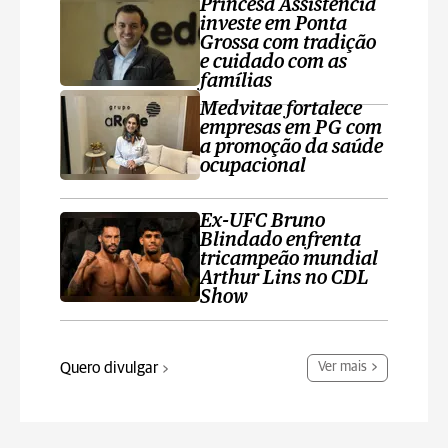
Princesa Assistência
investe em Ponta
Grossa com tradição
e cuidado com as
famílias
Medvitae fortalece
empresas em PG com
a promoção da saúde
ocupacional
Ex-UFC Bruno
Blindado enfrenta
tricampeão mundial
Arthur Lins no CDL
Show
Quero divulgar
Ver mais