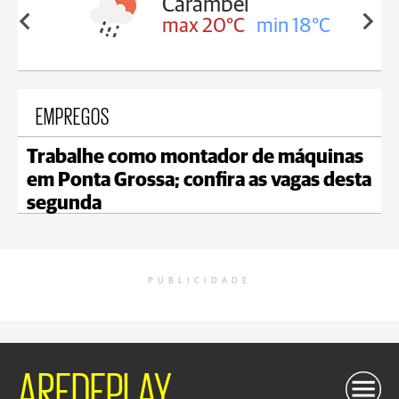
Carambeí
in 18°C
max 20°C
min 18°C
EMPREGOS
Trabalhe como montador de máquinas
em Ponta Grossa; confira as vagas desta
segunda
PUBLICIDADE
AREDEPLAY