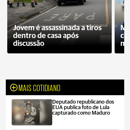
Jovem é assassinada a tiros
Mo
dentro de casa após
ca
discussão
mo
MAIS COTIDIANO
Deputado republicano dos
EUA publica foto de Lula
capturado como Maduro