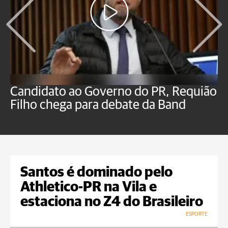
Candidato ao Governo do PR, Requião
S
Filho chega para debate da Band
p
B
Santos é dominado pelo
Athletico-PR na Vila e
estaciona no Z4 do Brasileiro
ESPORTE