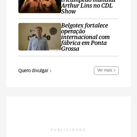
tricampeão mundial
Arthur Lins no CDL
Show
Belgotex fortalece
operação
internacional com
fábrica em Ponta
Grossa
Quero divulgar
Ver mais
PUBLICIDADE