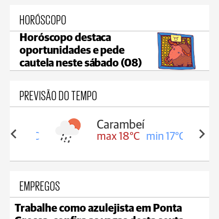
HORÓSCOPO
Horóscopo destaca
oportunidades e pede
cautela neste sábado (08)
PREVISÃO DO TEMPO
Carambeí
in 18°C
max 18°C
min 17°C
EMPREGOS
Trabalhe como azulejista em Ponta