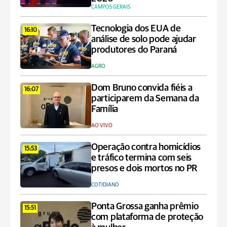
CAMPOS GERAIS
Tecnologia dos EUA de
16:10
análise de solo pode ajudar
produtores do Paraná
AGRO
Dom Bruno convida fiéis a
16:07
participarem da Semana da
Família
AO VIVO
Operação contra homicídios
15:53
e tráfico termina com seis
presos e dois mortos no PR
COTIDIANO
Ponta Grossa ganha prêmio
15:51
com plataforma de proteção