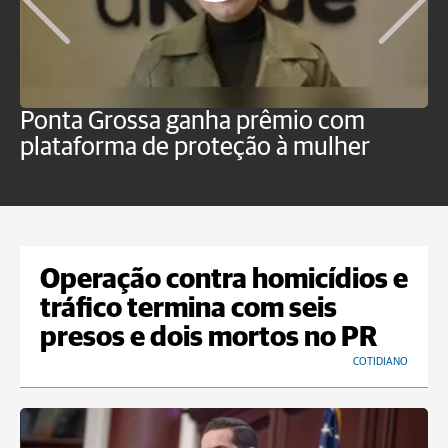
Ponta Grossa ganha prêmio com
M
plataforma de proteção à mulher
m
n
Operação contra homicídios e
tráfico termina com seis
presos e dois mortos no PR
COTIDIANO