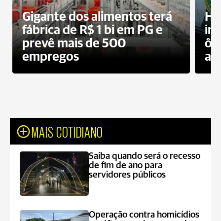
Gigante dos alimentos terá
Ho
fábrica de R$ 1 bi em PG e
im
prevê mais de 500
ôn
empregos
ac
MAIS COTIDIANO
Saiba quando será o recesso
de fim de ano para
servidores públicos
Operação contra homicídios