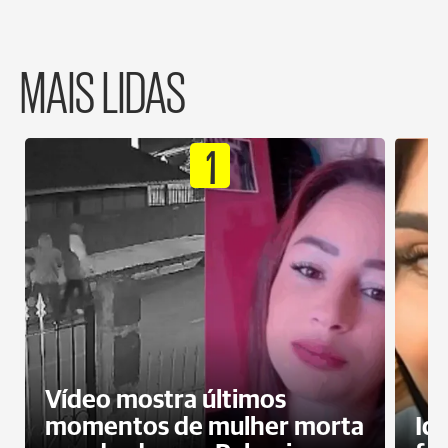
MAIS LIDAS
1
Vídeo mostra últimos
momentos de mulher morta
Id