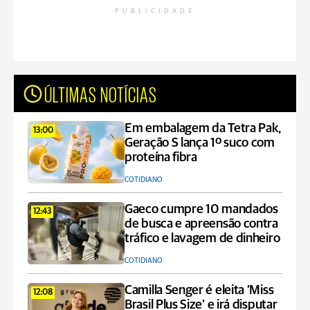
PUBLICIDADE
ÚLTIMAS NOTÍCIAS
Em embalagem da Tetra Pak,
13:00
Geração S lança 1º suco com
proteína fibra
COTIDIANO
Gaeco cumpre 10 mandados
12:43
de busca e apreensão contra
tráfico e lavagem de dinheiro
COTIDIANO
Camilla Senger é eleita ‘Miss
12:08
Brasil Plus Size’ e irá disputar