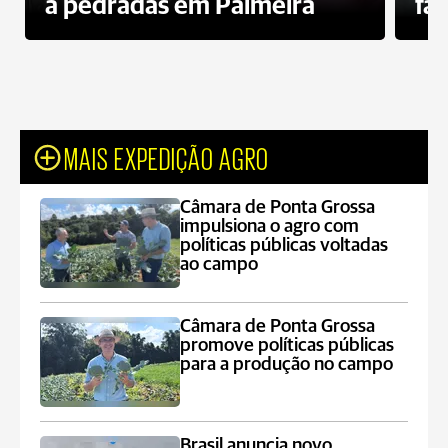
a pedradas em Palmeira
fa
MAIS EXPEDIÇÃO AGRO
Câmara de Ponta Grossa
impulsiona o agro com
políticas públicas voltadas
ao campo
Câmara de Ponta Grossa
promove políticas públicas
para a produção no campo
Brasil anuncia novo