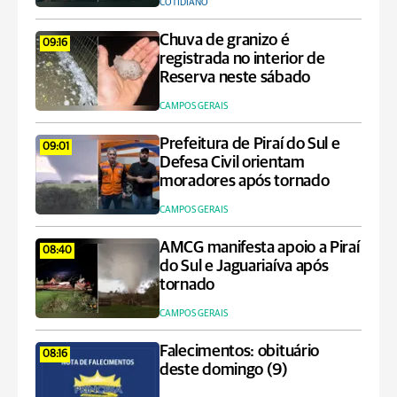
COTIDIANO
Chuva de granizo é
09:16
registrada no interior de
Reserva neste sábado
CAMPOS GERAIS
Prefeitura de Piraí do Sul e
09:01
Defesa Civil orientam
moradores após tornado
CAMPOS GERAIS
AMCG manifesta apoio a Piraí
08:40
do Sul e Jaguariaíva após
tornado
CAMPOS GERAIS
Falecimentos: obituário
08:16
deste domingo (9)