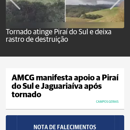
Tornado atinge Piraí do Sul e deixa
H
rastro de destruição
C
m
AMCG manifesta apoio a Piraí
do Sul e Jaguariaíva após
tornado
CAMPOS GERAIS