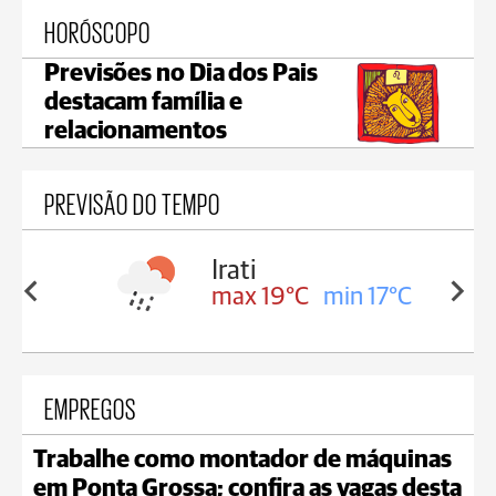
HORÓSCOPO
Previsões no Dia dos Pais
destacam família e
relacionamentos
PREVISÃO DO TEMPO
Irati
in 17°C
max 19°C
min 17°C
EMPREGOS
Trabalhe como montador de máquinas
em Ponta Grossa; confira as vagas desta