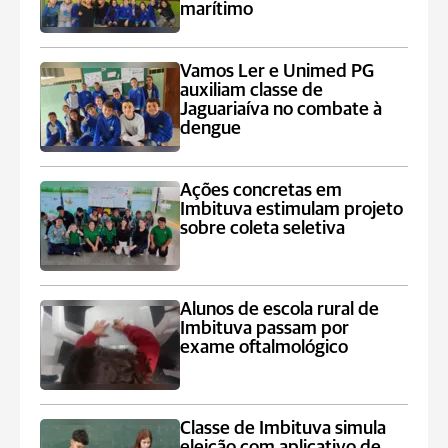
marítimo
Vamos Ler e Unimed PG
auxiliam classe de
Jaguariaíva no combate à
dengue
Ações concretas em
Imbituva estimulam projeto
sobre coleta seletiva
Alunos de escola rural de
Imbituva passam por
exame oftalmológico
Classe de Imbituva simula
eleição com aplicativo de