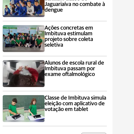
Jaguariaíva no combate à
dengue
Ações concretas em
Imbituva estimulam
projeto sobre coleta
seletiva
Alunos de escola rural de
Imbituva passam por
exame oftalmológico
Classe de Imbituva simula
eleição com aplicativo de
votação em tablet