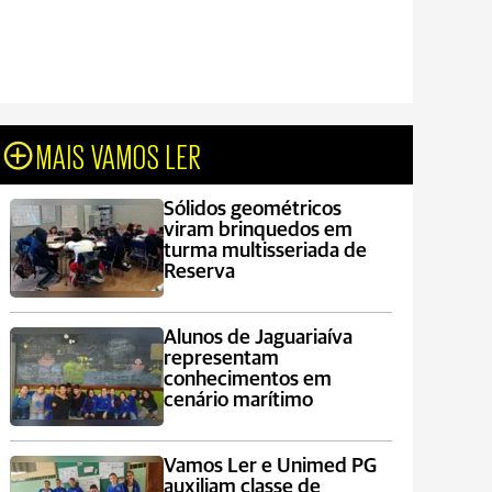
MAIS VAMOS LER
Sólidos geométricos
viram brinquedos em
turma multisseriada de
Reserva
Alunos de Jaguariaíva
representam
conhecimentos em
cenário marítimo
Vamos Ler e Unimed PG
auxiliam classe de