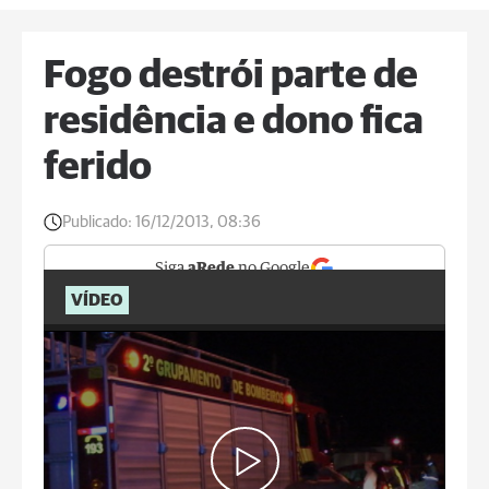
Fogo destrói parte de
residência e dono fica
ferido
Publicado:
16/12/2013, 08:36
Siga
aRede
no Google
VÍDEO