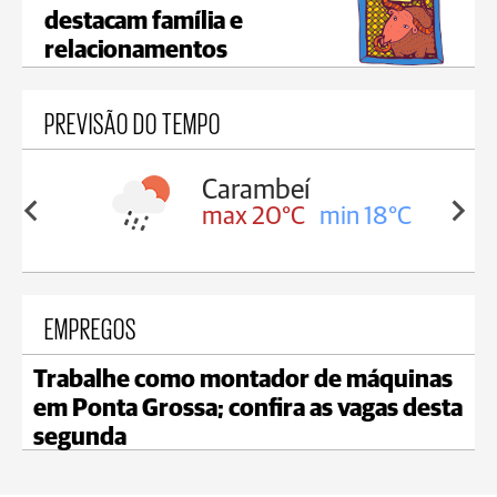
destacam família e
relacionamentos
PREVISÃO DO TEMPO
eí
Jaguariaíva
C
min 18°C
max 20°C
min 18°C
EMPREGOS
Trabalhe como montador de máquinas
em Ponta Grossa; confira as vagas desta
segunda