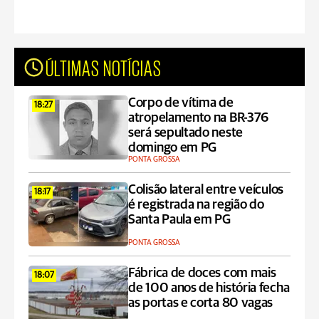
ÚLTIMAS NOTÍCIAS
Corpo de vítima de
18:27
atropelamento na BR-376
será sepultado neste
domingo em PG
PONTA GROSSA
Colisão lateral entre veículos
18:17
é registrada na região do
Santa Paula em PG
PONTA GROSSA
Fábrica de doces com mais
18:07
de 100 anos de história fecha
as portas e corta 80 vagas