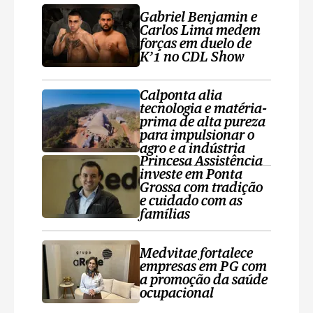
Gabriel Benjamin e
Carlos Lima medem
forças em duelo de
K’1 no CDL Show
Calponta alia
tecnologia e matéria-
prima de alta pureza
para impulsionar o
agro e a indústria
Princesa Assistência
investe em Ponta
Grossa com tradição
e cuidado com as
famílias
Medvitae fortalece
empresas em PG com
a promoção da saúde
ocupacional