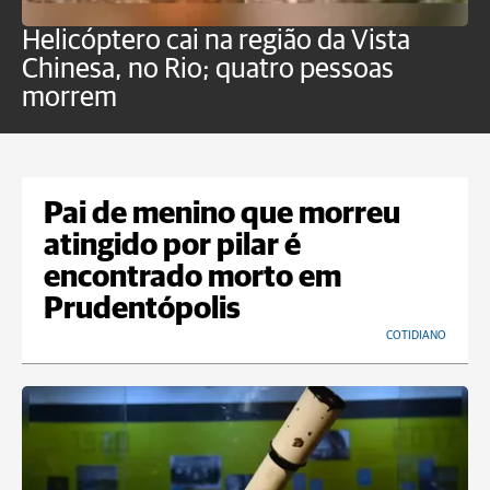
Helicóptero cai na região da Vista
C
Chinesa, no Rio; quatro pessoas
a
morrem
o
Pai de menino que morreu
atingido por pilar é
encontrado morto em
Prudentópolis
COTIDIANO