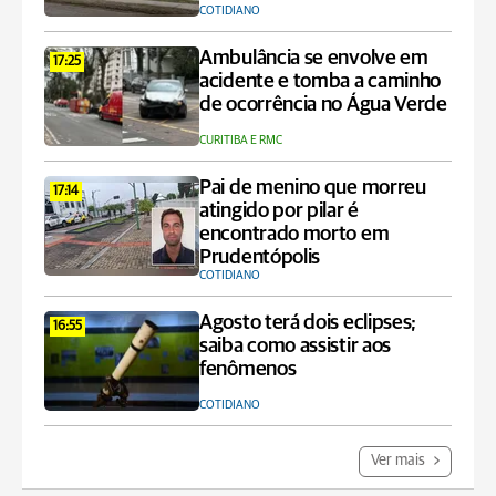
COTIDIANO
Ambulância se envolve em
17:25
acidente e tomba a caminho
de ocorrência no Água Verde
CURITIBA E RMC
Pai de menino que morreu
17:14
atingido por pilar é
encontrado morto em
Prudentópolis
COTIDIANO
Agosto terá dois eclipses;
16:55
saiba como assistir aos
fenômenos
COTIDIANO
Ver mais