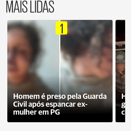
MAIS LIDAS
1
Homem é preso pela Guarda
Ho
Civil após espancar ex-
gr
mulher em PG
co