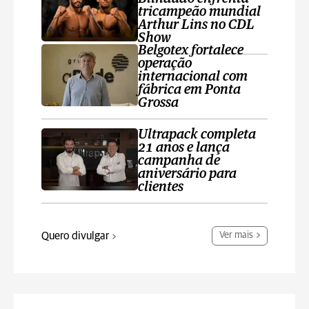
tricampeão mundial
Arthur Lins no CDL
Show
Belgotex fortalece
operação
internacional com
fábrica em Ponta
Grossa
Ultrapack completa
21 anos e lança
campanha de
aniversário para
clientes
Quero divulgar
Ver mais