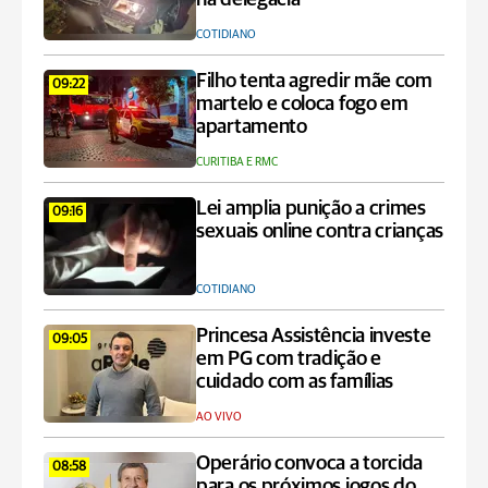
COTIDIANO
Filho tenta agredir mãe com
09:22
martelo e coloca fogo em
apartamento
CURITIBA E RMC
Lei amplia punição a crimes
09:16
sexuais online contra crianças
COTIDIANO
Princesa Assistência investe
09:05
em PG com tradição e
cuidado com as famílias
AO VIVO
Operário convoca a torcida
08:58
para os próximos jogos do