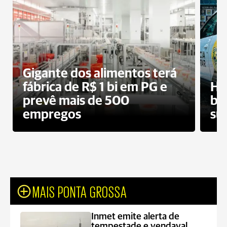
Gigante dos alimentos terá
fábrica de R$ 1 bi em PG e
Ho
prevê mais de 500
bo
empregos
su
MAIS PONTA GROSSA
Inmet emite alerta de
tempestade e vendaval