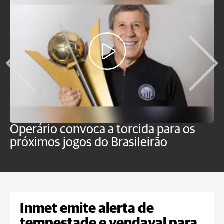
Operário convoca a torcida para os
C
próximos jogos do Brasileirão
b
Inmet emite alerta de
tempestade e vendaval para