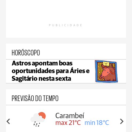
PUBLICIDADE
HORÓSCOPO
Astros apontam boas
oportunidades para Áries e
Sagitário nesta sexta
PREVISÃO DO TEMPO
Carambeí
in 18°C
max 21°C
min 18°C