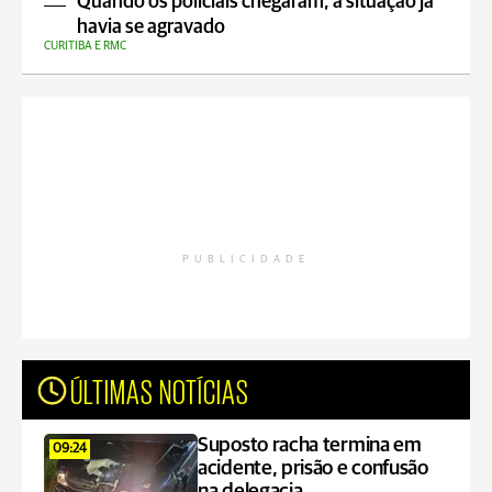
Quando os policiais chegaram, a situação já
havia se agravado
CURITIBA E RMC
PUBLICIDADE
ÚLTIMAS NOTÍCIAS
Suposto racha termina em
09:24
acidente, prisão e confusão
na delegacia