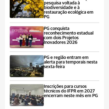
pesquisa voltada à
biodiversidade e à
restauração ecológica em
PG
PG conquista
reconhecimento estadual
com dois Projetos
Inovadores 2026
PG e região entram em
alerta para temporais nesta
sexta-feira
Inscrições para cursos
técnicos do IFPR em 2027
encerram neste mês em PG