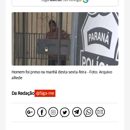
Siga
aRede
no Google
Homem foi preso na manhã desta sexta-feira -
Foto: Arquivo
aRede
Da Redação
@Siga-me