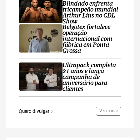
Blindado enfrenta
tricampeão mundial
Arthur Lins no CDL
Show
Belgotex fortalece
operação
internacional com
fábrica em Ponta
Grossa
Ultrapack completa
21 anos e lança
campanha de
aniversário para
clientes
Quero divulgar
Ver mais