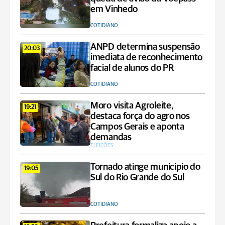
em Vinhedo
COTIDIANO
ANPD determina suspensão
20:03
imediata de reconhecimento
facial de alunos do PR
COTIDIANO
Moro visita Agroleite,
19:21
destaca força do agro nos
Campos Gerais e aponta
demandas
ELEIÇÕES
Tornado atinge município do
19:05
Sul do Rio Grande do Sul
COTIDIANO