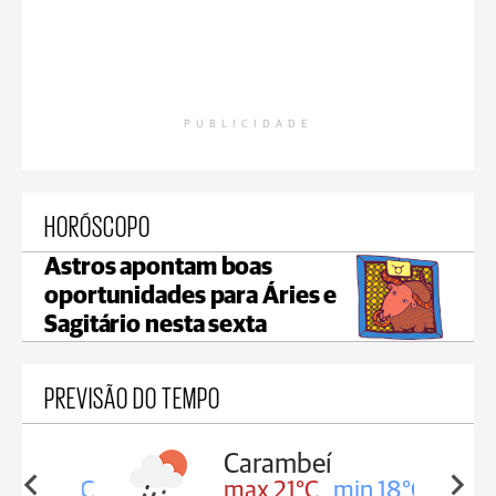
PUBLICIDADE
HORÓSCOPO
Astros apontam boas
oportunidades para Áries e
Sagitário nesta sexta
PREVISÃO DO TEMPO
Carambeí
in 18°C
max 21°C
min 18°C