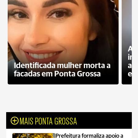
Al
in
Identificada mulher morta a
ag
facadas em Ponta Grossa
es
MAIS PONTA GROSSA
Prefeitura formaliza apoio a