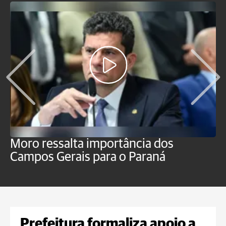
Moro ressalta importância dos
E
Campos Gerais para o Paraná
m
Prefeitura formaliza apoio a