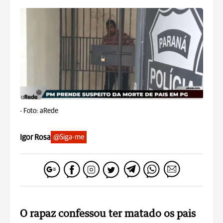
-
Foto: aRede
Igor Rosa
@Siga-me
O rapaz confessou ter matado os pais