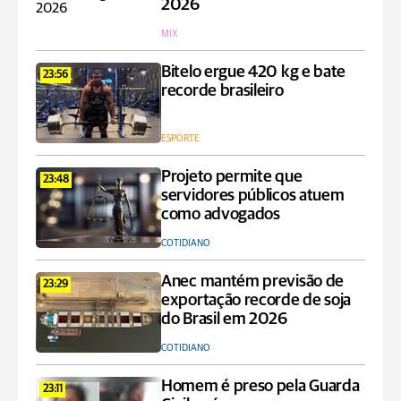
2026
MIX
Bitelo ergue 420 kg e bate
23:56
recorde brasileiro
ESPORTE
Projeto permite que
23:48
servidores públicos atuem
como advogados
COTIDIANO
Anec mantém previsão de
23:29
exportação recorde de soja
do Brasil em 2026
COTIDIANO
Homem é preso pela Guarda
23:11