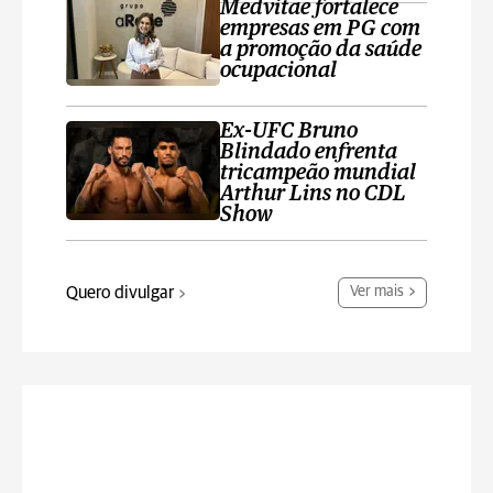
Medvitae fortalece
empresas em PG com
a promoção da saúde
ocupacional
Ex-UFC Bruno
Blindado enfrenta
tricampeão mundial
Arthur Lins no CDL
Show
Quero divulgar
Ver mais