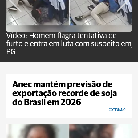
Vídeo: Homem flagra tentativa de
B
furto e entra em luta com suspeito em
j
PG
Anec mantém previsão de
exportação recorde de soja
do Brasil em 2026
COTIDIANO