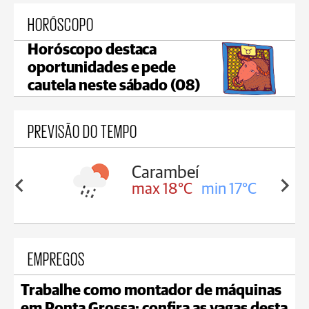
HORÓSCOPO
Horóscopo destaca
oportunidades e pede
cautela neste sábado (08)
PREVISÃO DO TEMPO
Carambeí
in 18°C
max 18°C
min 17°C
EMPREGOS
Trabalhe como montador de máquinas