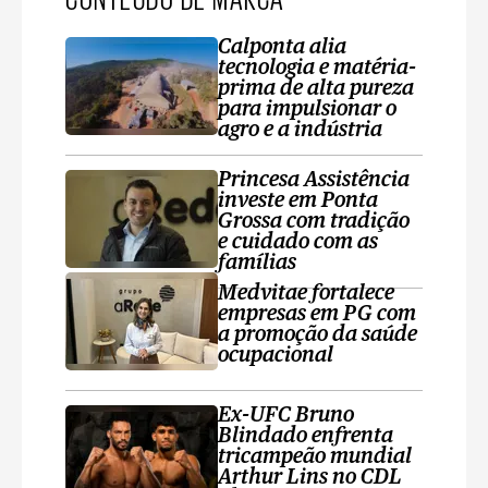
Calponta alia
tecnologia e matéria-
prima de alta pureza
para impulsionar o
agro e a indústria
Princesa Assistência
investe em Ponta
Grossa com tradição
e cuidado com as
famílias
Medvitae fortalece
empresas em PG com
a promoção da saúde
ocupacional
Ex-UFC Bruno
Blindado enfrenta
tricampeão mundial
Arthur Lins no CDL