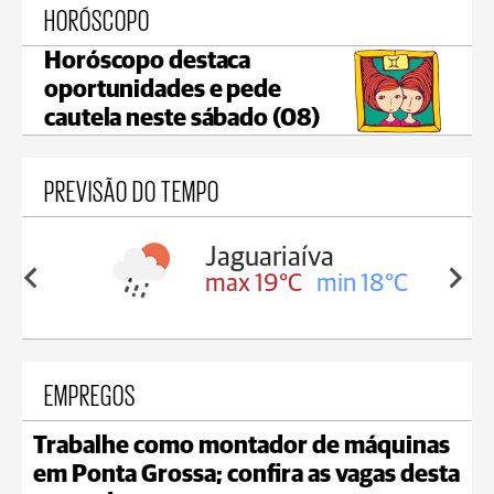
HORÓSCOPO
Horóscopo destaca
oportunidades e pede
cautela neste sábado (08)
PREVISÃO DO TEMPO
a
Tibagi
in 18°C
max 19°C
min 18°C
EMPREGOS
Trabalhe como montador de máquinas
em Ponta Grossa; confira as vagas desta