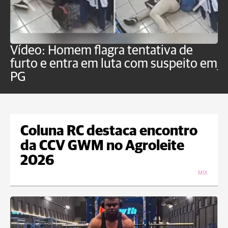
Vídeo: Homem flagra tentativa de
B
furto e entra em luta com suspeito em
j
PG
Coluna RC destaca encontro
da CCV GWM no Agroleite
2026
MIX