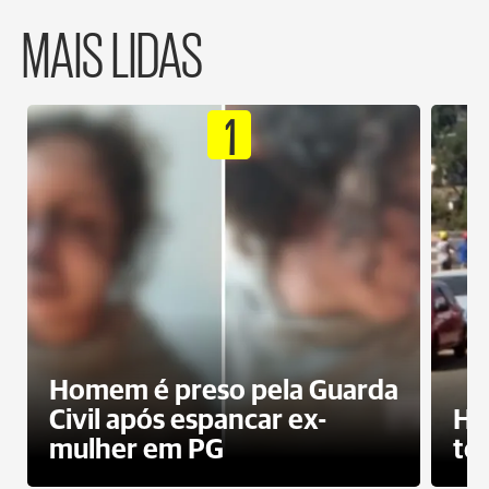
MAIS LIDAS
1
Homem é preso pela Guarda
Civil após espancar ex-
Ho
mulher em PG
te