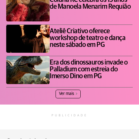
Coluna RC celebra os 15 anos
de Manoela Menarim Requião
Ateliê Criativo oferece
workshop de teatro e dança
neste sábado em PG
Era dos dinossauros invade o
Palladium com estreia do
Imerso Dino em PG
Ver mais
PUBLICIDADE