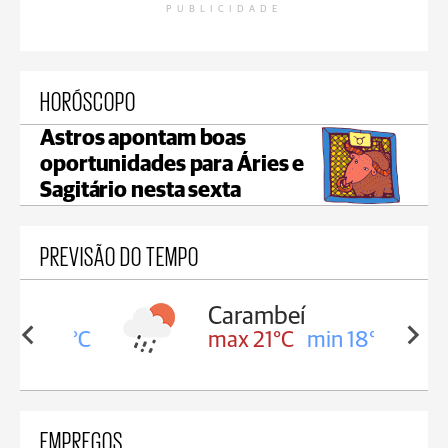
PUBLICIDADE
HORÓSCOPO
Astros apontam boas
oportunidades para Áries e
Sagitário nesta sexta
PREVISÃO DO TEMPO
Carambeí
in 18°C
max 21°C
min 18°C
EMPREGOS