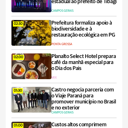
estadual ao prefeito de Tibagi
CAMPOS GERAIS
Prefeitura formaliza apoio à
02:30
biodiversidade e à
restauração ecológica em PG
PONTA GROSSA
Planalto Select Hotel prepara
02:00
café da manhã especial para
o Dia dos Pais
MIX
Castro negocia parceria com
01:30
o Viaje Paraná para
promover município no Brasil
e no exterior
CAMPOS GERAIS
Custos altos comprimem
01:00