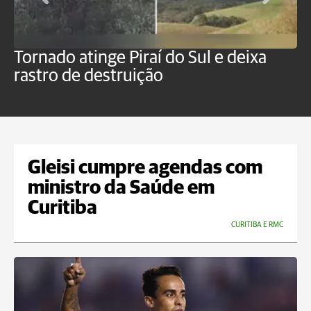
Tornado atinge Piraí do Sul e deixa
H
rastro de destruição
C
m
Gleisi cumpre agendas com
ministro da Saúde em
Curitiba
CURITIBA E RMC