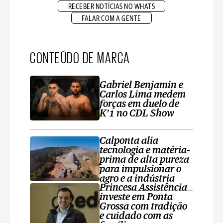
RECEBER NOTÍCIAS NO WHATS
FALAR COM A GENTE
CONTEÚDO DE MARCA
Gabriel Benjamin e
Carlos Lima medem
forças em duelo de
K’1 no CDL Show
Calponta alia
tecnologia e matéria-
prima de alta pureza
para impulsionar o
agro e a indústria
Princesa Assistência
investe em Ponta
Grossa com tradição
e cuidado com as