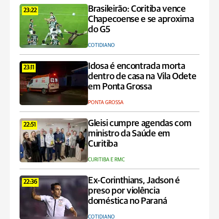
Brasileirão: Coritiba vence
23:22
Chapecoense e se aproxima
do G5
COTIDIANO
Idosa é encontrada morta
23:11
dentro de casa na Vila Odete
em Ponta Grossa
PONTA GROSSA
Gleisi cumpre agendas com
22:51
ministro da Saúde em
Curitiba
CURITIBA E RMC
Ex-Corinthians, Jadson é
22:36
preso por violência
doméstica no Paraná
COTIDIANO