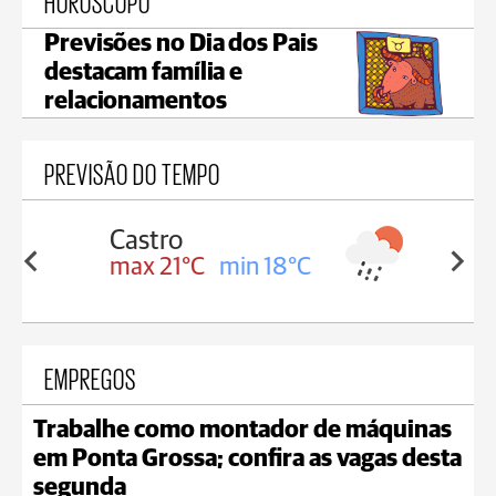
HORÓSCOPO
Previsões no Dia dos Pais
destacam família e
relacionamentos
PREVISÃO DO TEMPO
Carambeí
in 18°C
max 20°C
min 18°C
EMPREGOS
Trabalhe como montador de máquinas
em Ponta Grossa; confira as vagas desta
segunda