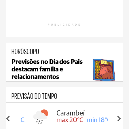
PUBLICIDADE
HORÓSCOPO
Previsões no Dia dos Pais
destacam família e
relacionamentos
PREVISÃO DO TEMPO
Carambeí
in 18°C
max 20°C
min 18°C