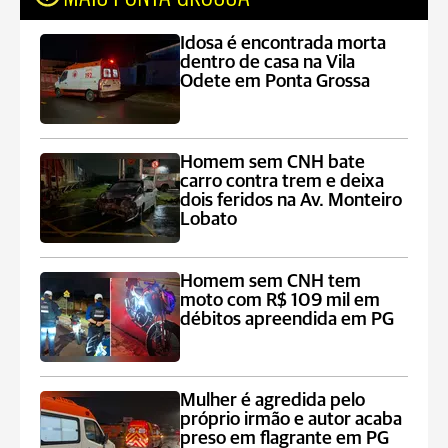
Idosa é encontrada morta
dentro de casa na Vila
Odete em Ponta Grossa
Homem sem CNH bate
carro contra trem e deixa
dois feridos na Av. Monteiro
Lobato
Homem sem CNH tem
moto com R$ 109 mil em
débitos apreendida em PG
Mulher é agredida pelo
próprio irmão e autor acaba
preso em flagrante em PG