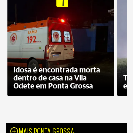
1
Idosa é encontrada morta
dentro de casa na Vila
To
Odete em Ponta Grossa
e 
MAIS PONTA GROSSA