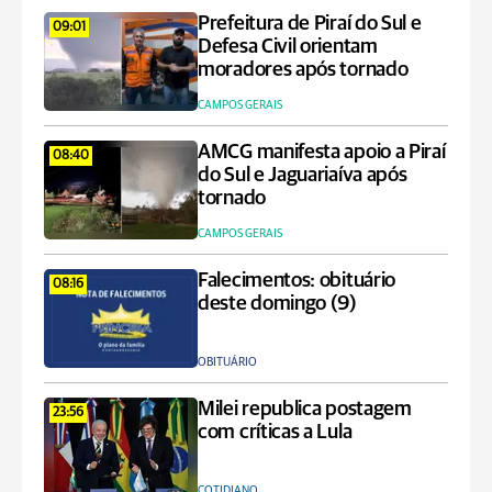
Prefeitura de Piraí do Sul e
09:01
Defesa Civil orientam
moradores após tornado
CAMPOS GERAIS
AMCG manifesta apoio a Piraí
08:40
do Sul e Jaguariaíva após
tornado
CAMPOS GERAIS
Falecimentos: obituário
08:16
deste domingo (9)
OBITUÁRIO
Milei republica postagem
23:56
com críticas a Lula
COTIDIANO