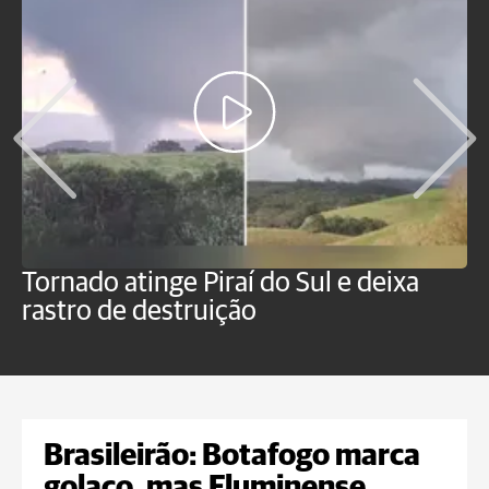
Tornado atinge Piraí do Sul e deixa
H
rastro de destruição
C
m
Brasileirão: Botafogo marca
golaço, mas Fluminense