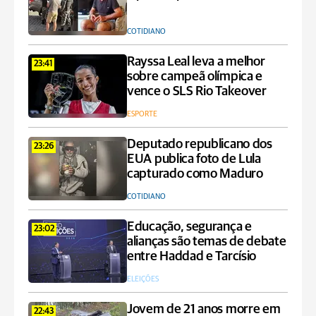
COTIDIANO
Rayssa Leal leva a melhor
23:41
sobre campeã olímpica e
vence o SLS Rio Takeover
ESPORTE
Deputado republicano dos
23:26
EUA publica foto de Lula
capturado como Maduro
COTIDIANO
Educação, segurança e
23:02
alianças são temas de debate
entre Haddad e Tarcísio
ELEIÇÕES
Jovem de 21 anos morre em
22:43