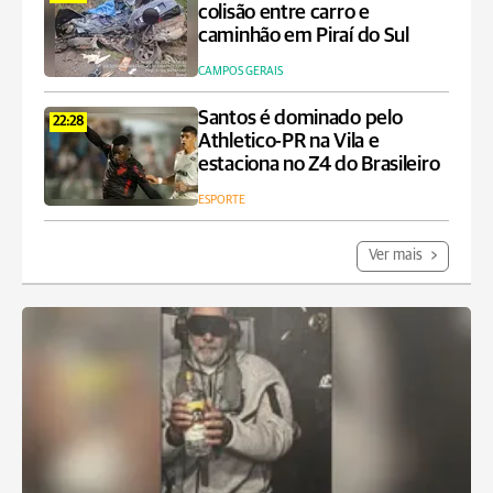
colisão entre carro e
caminhão em Piraí do Sul
CAMPOS GERAIS
Santos é dominado pelo
22:28
Athletico-PR na Vila e
estaciona no Z4 do Brasileiro
ESPORTE
Ver mais