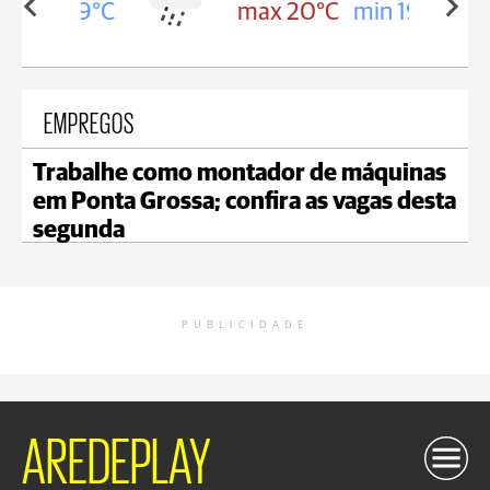
in 19°C
max 20°C
min 19°C
EMPREGOS
Trabalhe como montador de máquinas
em Ponta Grossa; confira as vagas desta
segunda
PUBLICIDADE
AREDEPLAY