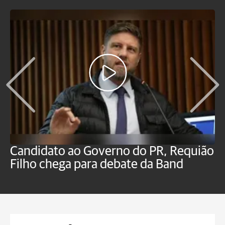
Candidato ao Governo do PR, Requião
S
Filho chega para debate da Band
p
B