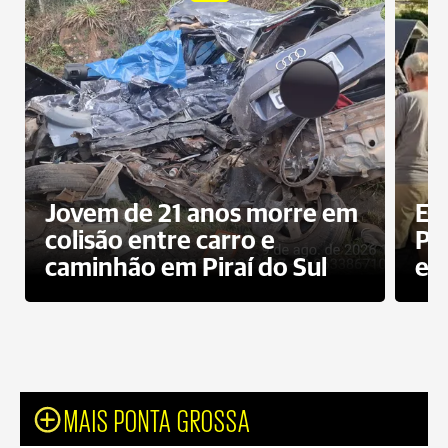
Jovem de 21 anos morre em
Ex
colisão entre carro e
Pe
caminhão em Piraí do Sul
en
MAIS PONTA GROSSA