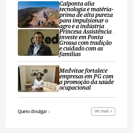
Calponta alia
tecnologia e matéria-
prima de alta pureza
para impulsionar o
agro e a indústria
Princesa Assistência
investe em Ponta
Grossa com tradição
e cuidado com as
famílias
Medvitae fortalece
empresas em PG com
a promoção da saúde
ocupacional
Quero divulgar
Ver mais