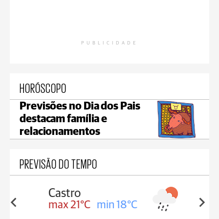
PUBLICIDADE
HORÓSCOPO
Previsões no Dia dos Pais
destacam família e
relacionamentos
PREVISÃO DO TEMPO
Carambeí
in 18°C
max 20°C
min 18°C