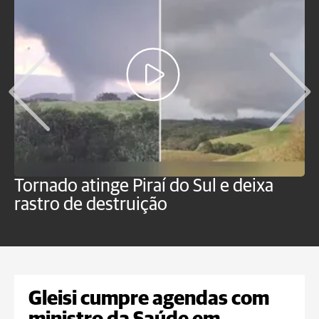
Tornado atinge Piraí do Sul e deixa
H
rastro de destruição
C
m
Gleisi cumpre agendas com