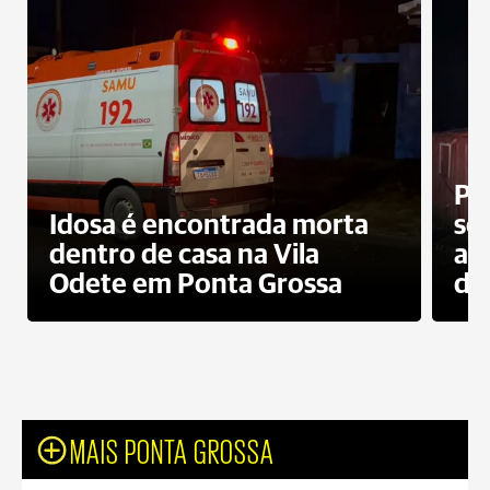
Pr
Idosa é encontrada morta
sec
dentro de casa na Vila
ap
Odete em Ponta Grossa
do
MAIS PONTA GROSSA