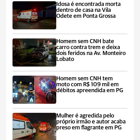
Idosa é encontrada morta
dentro de casa na Vila
Odete em Ponta Grossa
Homem sem CNH bate
carro contra trem e deixa
dois feridos na Av. Monteiro
Lobato
Homem sem CNH tem
moto com R$ 109 mil em
débitos apreendida em PG
Mulher é agredida pelo
próprio irmão e autor acaba
preso em flagrante em PG