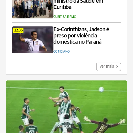
ministro da Saúde em
Curitiba
CURITIBA E RMC
Ex-Corinthians, Jadson é
22:36
preso por violência
doméstica no Paraná
COTIDIANO
Ver mais