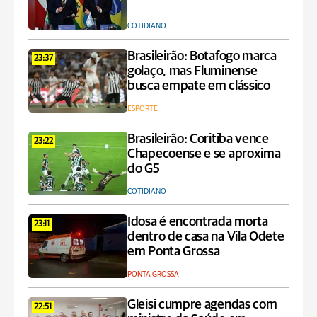
COTIDIANO
Brasileirão: Botafogo marca
23:37
golaço, mas Fluminense
busca empate em clássico
ESPORTE
Brasileirão: Coritiba vence
23:22
Chapecoense e se aproxima
do G5
COTIDIANO
Idosa é encontrada morta
23:11
dentro de casa na Vila Odete
em Ponta Grossa
PONTA GROSSA
Gleisi cumpre agendas com
22:51