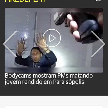
Bodycams mostram PMs matando
P
jovem rendido em Paraisópolis
c
f