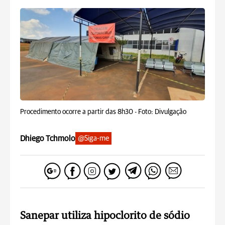
Procedimento ocorre a partir das 8h30 -
Foto: Divulgação
Dhiego Tchmolo
@Siga-me
Sanepar utiliza hipoclorito de sódio