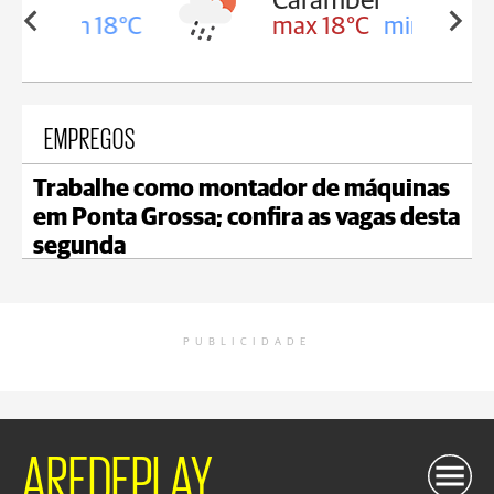
Carambeí
in 18°C
max 18°C
min 17°C
EMPREGOS
Trabalhe como montador de máquinas
em Ponta Grossa; confira as vagas desta
segunda
PUBLICIDADE
AREDEPLAY