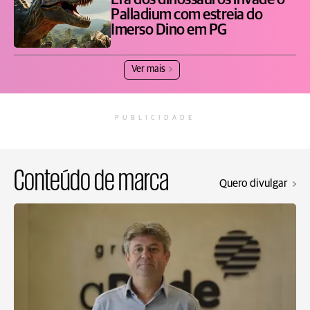
Era dos dinossauros invade o
Palladium com estreia do
Imerso Dino em PG
Ver mais
PUBLICIDADE
Conteúdo de marca
Quero divulgar