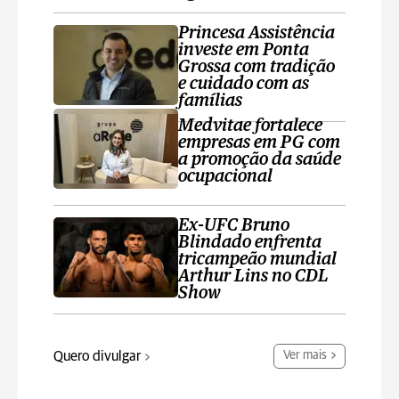
Princesa Assistência
investe em Ponta
Grossa com tradição
e cuidado com as
famílias
Medvitae fortalece
empresas em PG com
a promoção da saúde
ocupacional
Ex-UFC Bruno
Blindado enfrenta
tricampeão mundial
Arthur Lins no CDL
Show
Quero divulgar
Ver mais