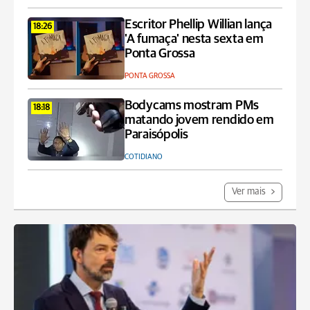
Escritor Phellip Willian lança
18:26
'A fumaça' nesta sexta em
Ponta Grossa
PONTA GROSSA
Bodycams mostram PMs
18:18
matando jovem rendido em
Paraisópolis
COTIDIANO
Ver mais