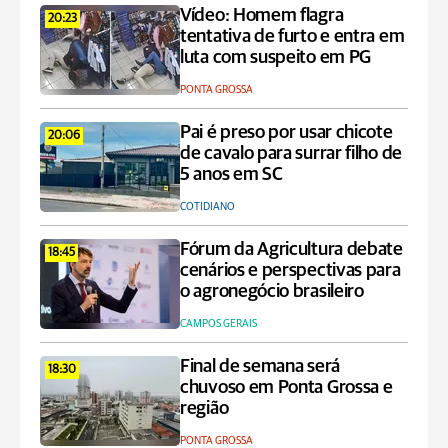
Vídeo: Homem flagra
20:23
tentativa de furto e entra em
luta com suspeito em PG
PONTA GROSSA
Pai é preso por usar chicote
20:06
de cavalo para surrar filho de
5 anos em SC
COTIDIANO
Fórum da Agricultura debate
18:45
cenários e perspectivas para
o agronegócio brasileiro
CAMPOS GERAIS
Final de semana será
18:30
chuvoso em Ponta Grossa e
região
PONTA GROSSA