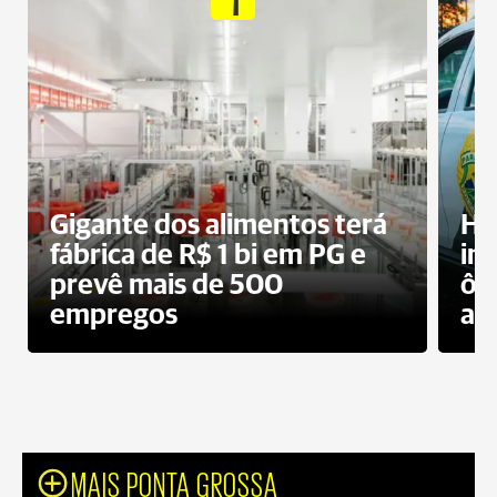
Gigante dos alimentos terá
Ho
fábrica de R$ 1 bi em PG e
im
prevê mais de 500
ôn
empregos
ac
MAIS PONTA GROSSA