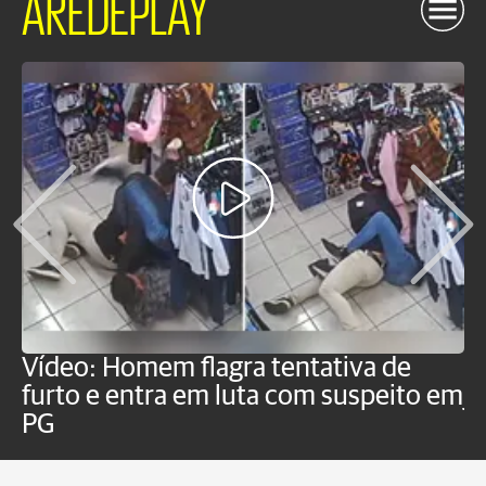
AREDEPLAY
Vídeo: Homem flagra tentativa de
B
furto e entra em luta com suspeito em
j
PG