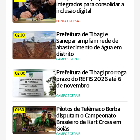
integrados para consolidar a
inclusão digital
PONTA GROSSA
Prefeitura de Tibagi e
02:30
Sanepar ampliam rede de
abastecimento de água em
distrito
CAMPOS GERAIS
Prefeitura de Tibagi prorroga
02:00
prazo do REFIS 2026 até 6
de novembro
CAMPOS GERAIS
Pilotos de Telêmaco Borba
01:30
disputam o Campeonato
Brasileiro de Kart Cross em
Goiás
CAMPOS GERAIS