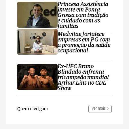
Princesa Assistência
investe em Ponta
Grossa com tradição
e cuidado com as
famílias
Medvitae fortalece
empresas em PG com
a promoção da saúde
ocupacional
Ex-UFC Bruno
Blindado enfrenta
tricampeão mundial
Arthur Lins no CDL
Show
Quero divulgar
Ver mais