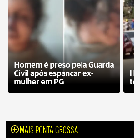
Homem é preso pela Guarda
Civil após espancar ex-
Ho
mulher em PG
te
MAIS PONTA GROSSA