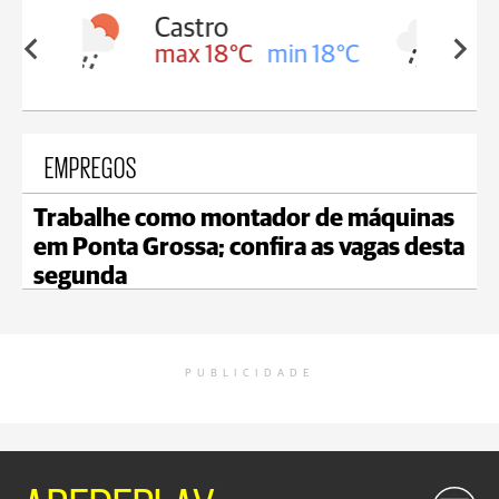
Carambeí
in 18°C
max 18°C
min 17°C
EMPREGOS
Trabalhe como montador de máquinas
em Ponta Grossa; confira as vagas desta
segunda
PUBLICIDADE