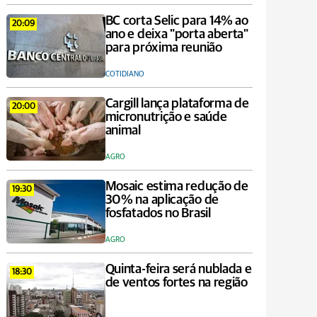
BC corta Selic para 14% ao
20:09
ano e deixa "porta aberta"
para próxima reunião
COTIDIANO
Cargill lança plataforma de
20:00
micronutrição e saúde
animal
AGRO
Mosaic estima redução de
19:30
30% na aplicação de
fosfatados no Brasil
AGRO
Quinta-feira será nublada e
18:30
de ventos fortes na região