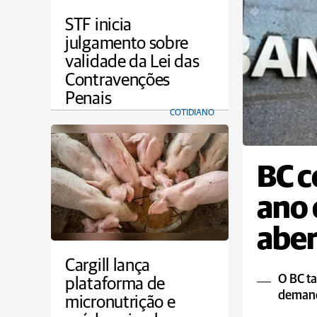
STF inicia
julgamento sobre
validade da Lei das
Contravenções
Penais
COTIDIANO
BC c
ano 
aber
reun
Cargill lança
O BC ta
plataforma de
demand
micronutrição e