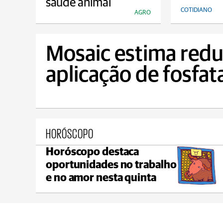
saúde animal
COTIDIANO
AGRO
Mosaic estima red
aplicação de fosfat
HORÓSCOPO
Horóscopo destaca
Castro
oportunidades no trabalho
max 21°C
min 19°C
e no amor nesta quinta