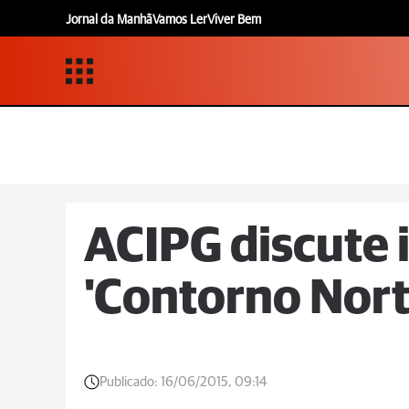
Jornal da Manhã
Vamos Ler
Viver Bem
ACIPG discute 
'Contorno Nort
Publicado:
16/06/2015, 09:14