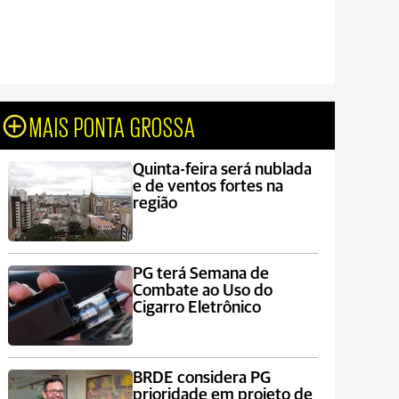
MAIS PONTA GROSSA
Quinta-feira será nublada
e de ventos fortes na
região
PG terá Semana de
Combate ao Uso do
Cigarro Eletrônico
BRDE considera PG
prioridade em projeto de