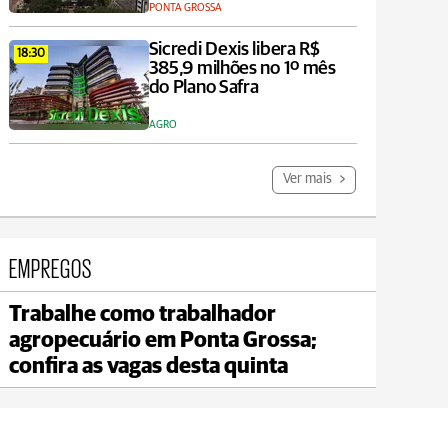
PONTA GROSSA
Sicredi Dexis libera R$
18:30
385,9 milhões no 1º mês
do Plano Safra
AGRO
Ver mais
EMPREGOS
Trabalhe como trabalhador
Jaguariaíva
agropecuário em Ponta Grossa;
max 21°C
min 20°C
confira as vagas desta quinta