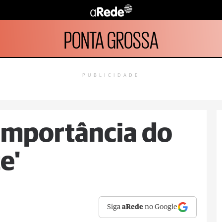
PONTA GROSSA
PUBLICIDADE
importância do
e'
Siga
aRede
no Google