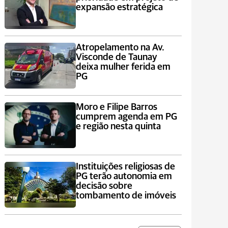
expansão estratégica
Atropelamento na Av.
Visconde de Taunay
deixa mulher ferida em
PG
Moro e Filipe Barros
cumprem agenda em PG
e região nesta quinta
Instituições religiosas de
PG terão autonomia em
decisão sobre
tombamento de imóveis