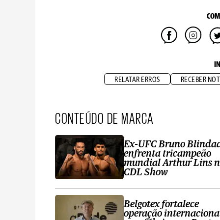
COM
I
RELATAR ERROS
RECEBER NOT
CONTEÚDO DE MARCA
Ex-UFC Bruno Blinda
enfrenta tricampeão
mundial Arthur Lins 
CDL Show
Belgotex fortalece
operação internaciona