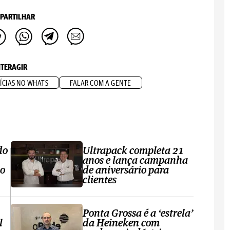
PARTILHAR
NTERAGIR
ÍCIAS NO WHATS
FALAR COM A GENTE
do
Ultrapack completa 21
anos e lança campanha
no
de aniversário para
clientes
Ponta Grossa é a ‘estrela’
l
da Heineken com