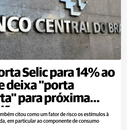
orta Selic para 14% ao
e deixa "porta
ta" para próxima
ião
mbém citou como um fator de risco os estímulos à
a, em particular ao componente de consumo