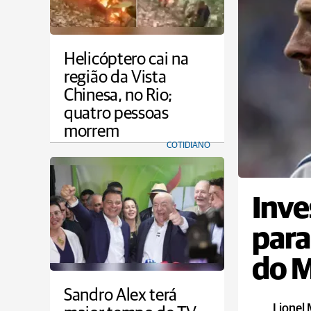
Helicóptero cai na
região da Vista
Chinesa, no Rio;
quatro pessoas
morrem
COTIDIANO
Inve
para
do 
Sandro Alex terá
Lionel 