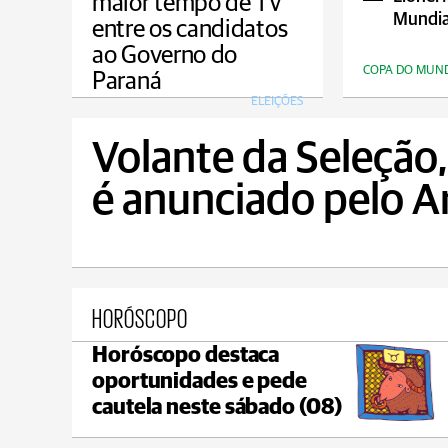
maior tempo de TV
Mundia
entre os candidatos
ao Governo do
COPA DO MUN
Paraná
ELEIÇÕES
Volante da Seleção
é anunciado pelo A
HORÓSCOPO
Horóscopo destaca
Castro
oportunidades e pede
C
max 21°C
min 18°C
cautela neste sábado (08)