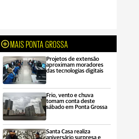
MAIS PONTA GROSSA
Projetos de extensão
aproximam moradores
das tecnologias digitais
Frio, vento e chuva
tomam conta deste
sábado em Ponta Grossa
Santa Casa realiza
aniversário surpresa e