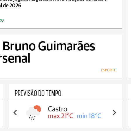
l de 2026
DO
, Bruno Guimarães
rsenal
ESPORTE
PREVISÃO DO TEMPO
Carambeí
max 20°C
min 18°C