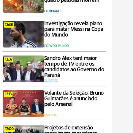
quatro pessoas morrem
COTIDIANO
Investigação revela plano
12:38
para matar Messi na Copa
do Mundo
COPA DO MUNDO
Sandro Alex terá maior
12:37
tempo de TV entre os
candidatos ao Governo do
Paraná
ELEIÇÕES
Volante da Seleção, Bruno
12:13
Guimarães é anunciado
pelo Arsenal
ESPORTE
Projetos de extensão
12:00