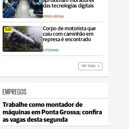
aproximam moradores
das tecnologias digitais
PONTA GROSSA
Corpo de motorista que
11:57
caiu com caminhão em
represa é encontrado
COTIDIANO
Ver mais
EMPREGOS
Trabalhe como montador de
Jaguariaíva
máquinas em Ponta Grossa; confira
max 20°C
min 18°C
as vagas desta segunda