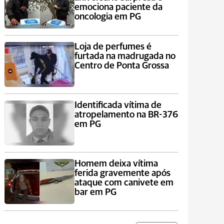
emociona paciente da
oncologia em PG
Loja de perfumes é
furtada na madrugada no
Centro de Ponta Grossa
Identificada vítima de
atropelamento na BR-376
em PG
Homem deixa vítima
ferida gravemente após
ataque com canivete em
bar em PG