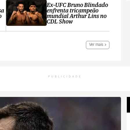
Ex-UFC Bruno Blindado
sa
enfrenta tricampeão
o
mundial Arthur Lins no
CDL Show
Ver mais
PUBLICIDADE