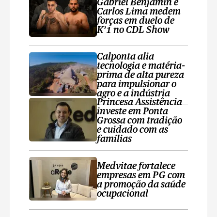
Gabriel Benjamin e
Carlos Lima medem
forças em duelo de
K’1 no CDL Show
Calponta alia
tecnologia e matéria-
prima de alta pureza
para impulsionar o
agro e a indústria
Princesa Assistência
investe em Ponta
Grossa com tradição
e cuidado com as
famílias
Medvitae fortalece
empresas em PG com
a promoção da saúde
ocupacional