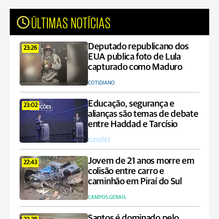
ÚLTIMAS NOTÍCIAS
Deputado republicano dos
23:26
EUA publica foto de Lula
capturado como Maduro
COTIDIANO
Educação, segurança e
23:02
alianças são temas de debate
entre Haddad e Tarcísio
ELEIÇÕES
Jovem de 21 anos morre em
22:43
colisão entre carro e
caminhão em Piraí do Sul
CAMPOS GERAIS
Santos é dominado pelo