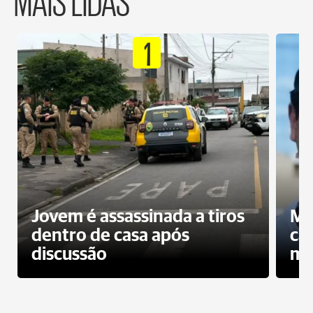
1
Jovem é assassinada a tiros
Mo
dentro de casa após
ca
discussão
mo