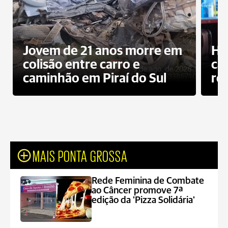
Jovem de 21 anos morre em
Ho
colisão entre carro e
ca
caminhão em Piraí do Sul
ro
MAIS PONTA GROSSA
Rede Feminina de Combate
ao Câncer promove 7ª
edição da 'Pizza Solidária'