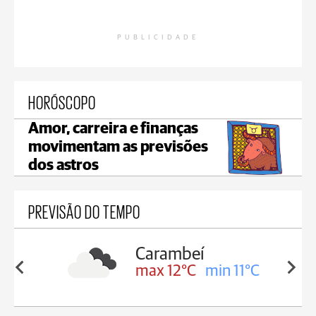
PUBLICIDADE
HORÓSCOPO
Amor, carreira e finanças
movimentam as previsões
dos astros
PREVISÃO DO TEMPO
Carambeí
in 12°C
max 12°C
min 11°C