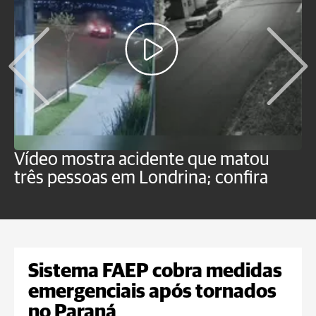
Vídeo mostra acidente que matou
T
três pessoas em Londrina; confira
c
Sistema FAEP cobra medidas
emergenciais após tornados
no Paraná