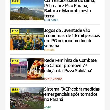
Com estabilidade do clima,
16:00
IAT reabre Pico Paraná,
Baitaca e Marumbi nesta
terça
COTIDIANO
Jogos da Juventude vão
15:57
reunir mais de 1,6 mil pessoas
em PG no próximo fim de
semana
ESPORTE
Rede Feminina de Combate
15:53
ao Câncer promove 7ª
edição da 'Pizza Solidária'
PONTA GROSSA
Sistema FAEP cobra medidas
15:52
emergenciais após tornados
no Paraná
AGRO