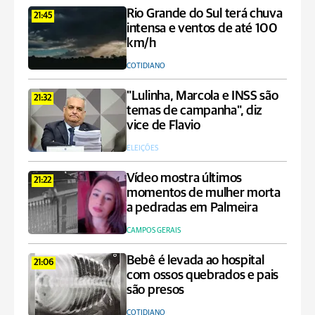
Rio Grande do Sul terá chuva
21:45
intensa e ventos de até 100
km/h
COTIDIANO
"Lulinha, Marcola e INSS são
21:32
temas de campanha", diz
vice de Flavio
ELEIÇÕES
Vídeo mostra últimos
21:22
momentos de mulher morta
a pedradas em Palmeira
CAMPOS GERAIS
Bebê é levada ao hospital
21:06
com ossos quebrados e pais
são presos
COTIDIANO