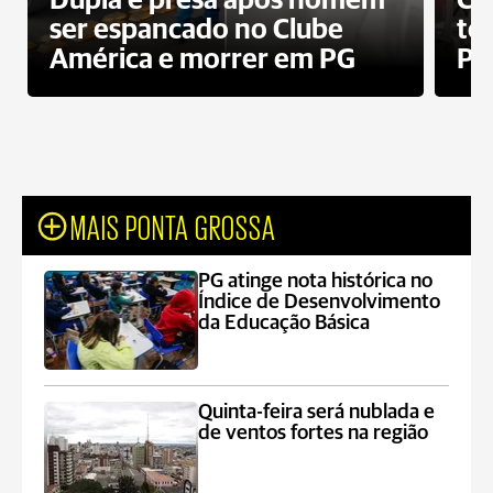
Dupla é presa após homem
Cl
ser espancado no Clube
te
América e morrer em PG
PG
MAIS PONTA GROSSA
PG atinge nota histórica no
Índice de Desenvolvimento
da Educação Básica
Quinta-feira será nublada e
de ventos fortes na região