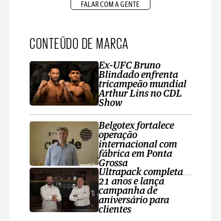
FALAR COM A GENTE
CONTEÚDO DE MARCA
Ex-UFC Bruno
Blindado enfrenta
tricampeão mundial
Arthur Lins no CDL
Show
Belgotex fortalece
operação
internacional com
fábrica em Ponta
Grossa
Ultrapack completa
21 anos e lança
campanha de
aniversário para
clientes