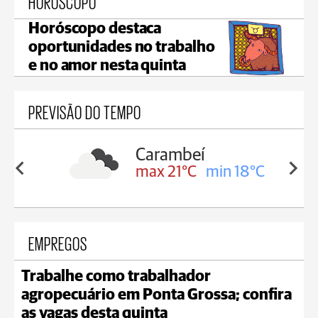
HORÓSCOPO
Horóscopo destaca
oportunidades no trabalho
e no amor nesta quinta
PREVISÃO DO TEMPO
Carambeí
in 19°C
max 21°C
min 18°C
EMPREGOS
Trabalhe como trabalhador
agropecuário em Ponta Grossa; confira
as vagas desta quinta