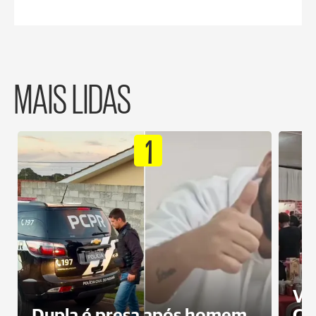
MAIS LIDAS
1
Ví