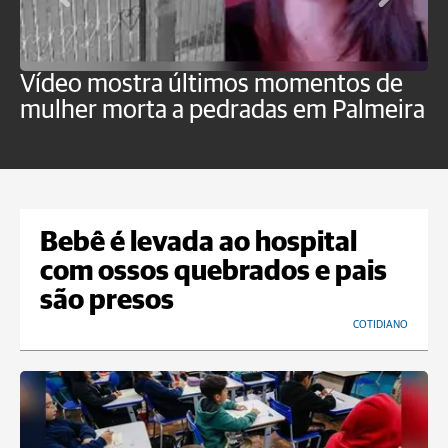
Vídeo mostra últimos momentos de
"
mulher morta a pedradas em Palmeira
c
U
Bebê é levada ao hospital
com ossos quebrados e pais
são presos
COTIDIANO