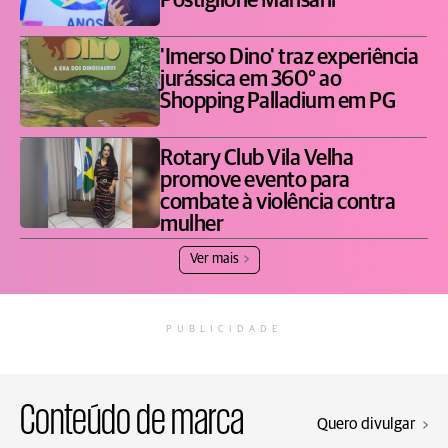
Postiglione Mansani
'Imerso Dino' traz experiência
jurássica em 360° ao
Shopping Palladium em PG
Rotary Club Vila Velha
promove evento para
combate à violência contra
mulher
Ver mais
PUBLICIDADE
Conteúdo de marca
Quero divulgar