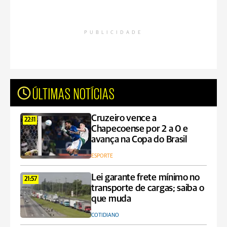
PUBLICIDADE
ÚLTIMAS NOTÍCIAS
Cruzeiro vence a
22:11
Chapecoense por 2 a 0 e
avança na Copa do Brasil
ESPORTE
Lei garante frete mínimo no
21:57
transporte de cargas; saiba o
que muda
COTIDIANO