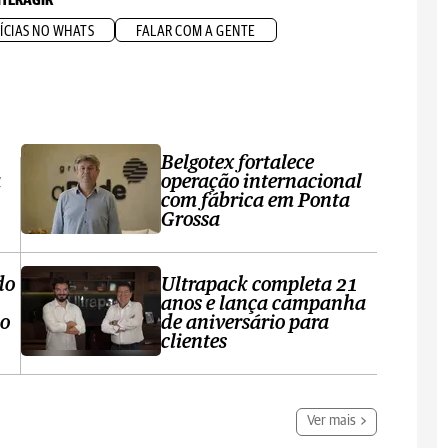
NTERAGIR
ÍCIAS NO WHATS
FALAR COM A GENTE
Belgotex fortalece
a
operação internacional
com fábrica em Ponta
Grossa
do
Ultrapack completa 21
anos e lança campanha
no
de aniversário para
clientes
Ver mais