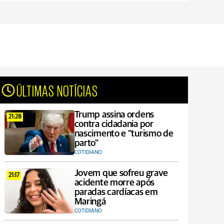
ÚLTIMAS NOTÍCIAS
Trump assina ordens
21:28
contra cidadania por
nascimento e "turismo de
parto"
COTIDIANO
Jovem que sofreu grave
21:17
acidente morre após
paradas cardíacas em
Maringá
COTIDIANO