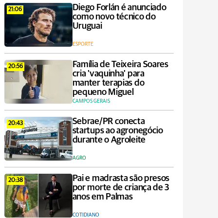
Diego Forlán é anunciado
21:06
como novo técnico do
Uruguai
ESPORTE
Família de Teixeira Soares
20:56
cria 'vaquinha' para
manter terapias do
pequeno Miguel
CAMPOS GERAIS
Sebrae/PR conecta
20:43
startups ao agronegócio
durante o Agroleite
AGRO
Pai e madrasta são presos
20:38
por morte de criança de 3
anos em Palmas
COTIDIANO