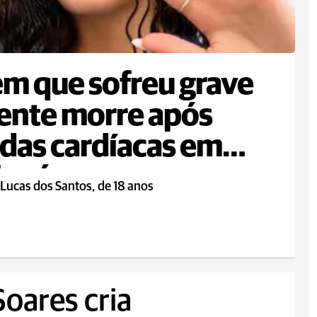
m que sofreu grave
ente morre após
das cardíacas em
ingá
Lucas dos Santos, de 18 anos
Soares cria