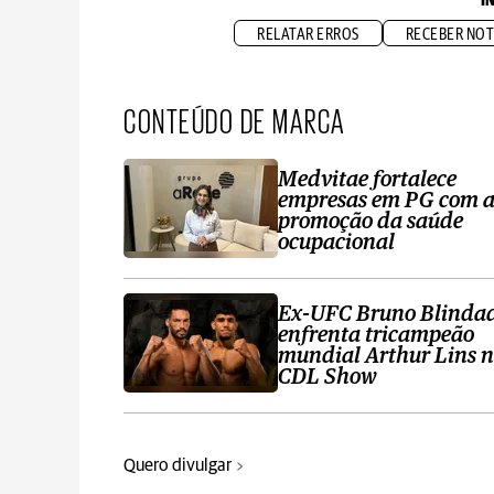
I
RELATAR ERROS
RECEBER NOT
CONTEÚDO DE MARCA
Medvitae fortalece
empresas em PG com 
promoção da saúde
ocupacional
Ex-UFC Bruno Blinda
enfrenta tricampeão
mundial Arthur Lins 
CDL Show
Quero divulgar