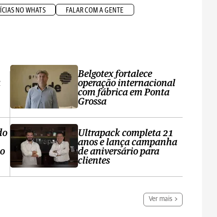
ÍCIAS NO WHATS
FALAR COM A GENTE
Belgotex fortalece
a
operação internacional
com fábrica em Ponta
Grossa
do
Ultrapack completa 21
anos e lança campanha
no
de aniversário para
clientes
Ver mais