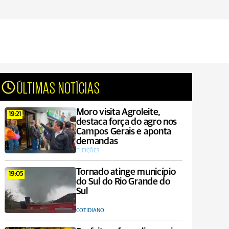
ÚLTIMAS NOTÍCIAS
Moro visita Agroleite,
19:21
destaca força do agro nos
Campos Gerais e aponta
demandas
ELEIÇÕES
Tornado atinge município
19:05
do Sul do Rio Grande do
Sul
COTIDIANO