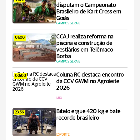
disputam o Campeonato
Brasileiro de Kart Cross em
Goiás
CAMPOS GERAIS
CCAJ realiza reforma na
01:00
piscina e construção de
vestiários em Telêmaco
Borba
CAMPOS GERAIS
Coluna RC destaca encontro
00:00
da CCV GWM no Agroleite
2026
MIX
Bitelo ergue 420 kg e bate
23:56
recorde brasileiro
ESPORTE