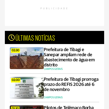
PUBLICIDADE
ÚLTIMAS NOTÍCIAS
Prefeitura de Tibagi e
02:30
Sanepar ampliam rede de
abastecimento de água em
distrito
CAMPOS GERAIS
Prefeitura de Tibagi prorroga
02:00
prazo do REFIS 2026 até 6
de novembro
CAMPOS GERAIS
Pilotos de Telêmaco Borba
01:30