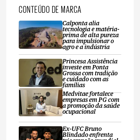
CONTEÚDO DE MARCA
Calponta alia
tecnologia e matéria-
prima de alta pureza
para impulsionar o
agro e a indústria
Princesa Assistência
investe em Ponta
Grossa com tradição
e cuidado com as
famílias
Medvitae fortalece
empresas em PG com
a promoção da saúde
ocupacional
Ex-UFC Bruno
Blindado enfrenta