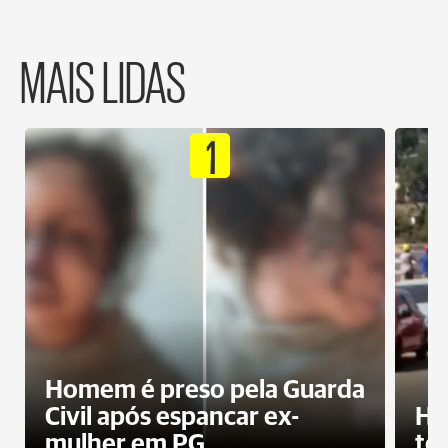
MAIS LIDAS
1
Homem é preso pela Guarda
Civil após espancar ex-
Ho
mulher em PG
te