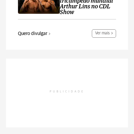
tricampeão mundial
Arthur Lins no CDL
Show
Quero divulgar
Ver mais
PUBLICIDADE