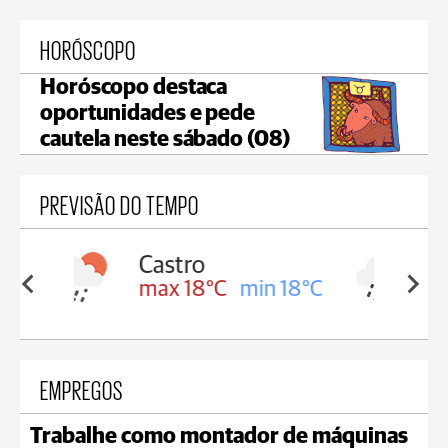
HORÓSCOPO
Horóscopo destaca
oportunidades e pede
cautela neste sábado (08)
PREVISÃO DO TEMPO
Carambeí
in 18°C
max 18°C
min 17°C
EMPREGOS
Trabalhe como montador de máquinas