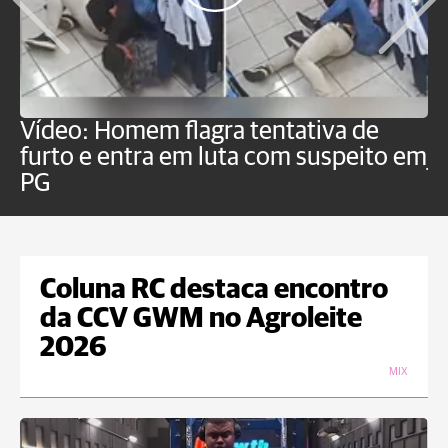
Vídeo: Homem flagra tentativa de
B
furto e entra em luta com suspeito em
j
PG
Coluna RC destaca encontro
da CCV GWM no Agroleite
2026
MIX