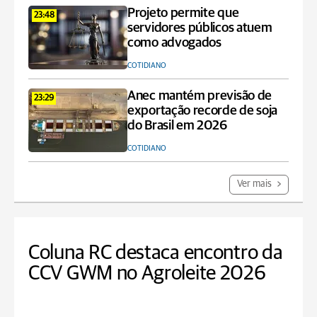
Projeto permite que
23:48
servidores públicos atuem
como advogados
COTIDIANO
Anec mantém previsão de
23:29
exportação recorde de soja
do Brasil em 2026
COTIDIANO
Ver mais
Coluna RC destaca encontro da
CCV GWM no Agroleite 2026