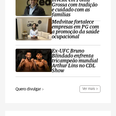
investe em Ponta
Grossa com tradição
e cuidado com as
famílias
Medvitae fortalece
empresas em PG com
a promoção da saúde
ocupacional
Ex-UFC Bruno
Blindado enfrenta
tricampeão mundial
Arthur Lins no CDL
Show
Quero divulgar
Ver mais