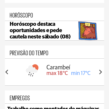
HORÓSCOPO
Horóscopo destaca
oportunidades e pede
cautela neste sábado (08)
PREVISÃO DO TEMPO
Carambeí
in 18°C
max 18°C
min 17°C
EMPREGOS