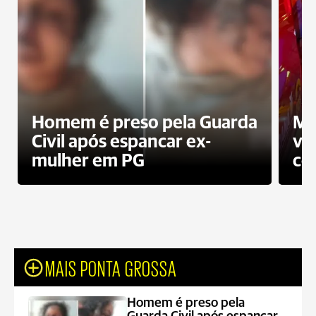
Homem é preso pela Guarda
Mo
Civil após espancar ex-
vo
mulher em PG
co
MAIS PONTA GROSSA
Homem é preso pela