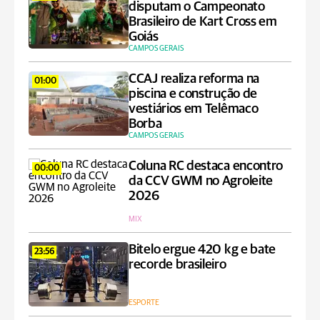
disputam o Campeonato
Brasileiro de Kart Cross em
Goiás
CAMPOS GERAIS
CCAJ realiza reforma na
01:00
piscina e construção de
vestiários em Telêmaco
Borba
CAMPOS GERAIS
Coluna RC destaca encontro
00:00
da CCV GWM no Agroleite
2026
MIX
Bitelo ergue 420 kg e bate
23:56
recorde brasileiro
ESPORTE