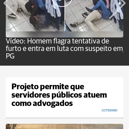
Vídeo: Homem flagra tentativa de
B
furto e entra em luta com suspeito em
j
PG
Projeto permite que
servidores públicos atuem
como advogados
COTIDIANO