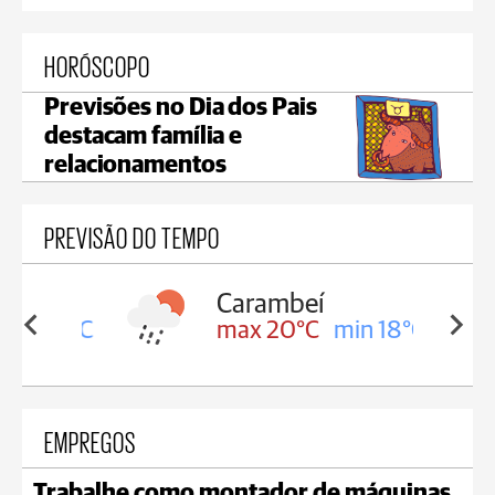
HORÓSCOPO
Previsões no Dia dos Pais
destacam família e
relacionamentos
PREVISÃO DO TEMPO
Carambeí
in 18°C
max 20°C
min 18°C
EMPREGOS
Trabalhe como montador de máquinas