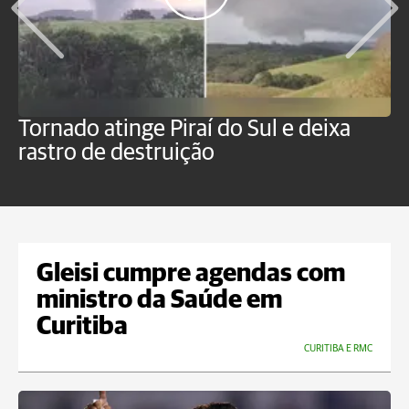
Tornado atinge Piraí do Sul e deixa
H
rastro de destruição
C
m
Gleisi cumpre agendas com
ministro da Saúde em
Curitiba
CURITIBA E RMC