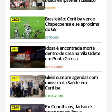
busca empate em clássico
ESPORTE
Brasileirão: Coritiba vence
23:22
Chapecoense e se aproxima
do G5
COTIDIANO
Idosa é encontrada morta
23:11
dentro de casa na Vila Odete
em Ponta Grossa
PONTA GROSSA
Gleisi cumpre agendas com
22:51
ministro da Saúde em
Curitiba
CURITIBA E RMC
Ex-Corinthians, Jadson é
22:36