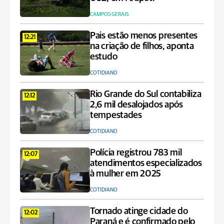
CAMPOS GERAIS
Pais estão menos presentes
12:21
na criação de filhos, aponta
estudo
COTIDIANO
Rio Grande do Sul contabiliza
12:12
2,6 mil desalojados após
tempestades
COTIDIANO
Polícia registrou 783 mil
12:07
atendimentos especializados
à mulher em 2025
COTIDIANO
Tornado atinge cidade do
12:02
Paraná e é confirmado pelo