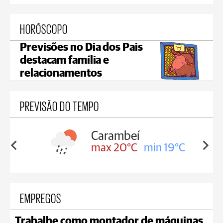
HORÓSCOPO
Previsões no Dia dos Pais
destacam família e
relacionamentos
PREVISÃO DO TEMPO
Carambeí
in 19°C
max 20°C
min 19°C
EMPREGOS
Trabalhe como montador de máquinas