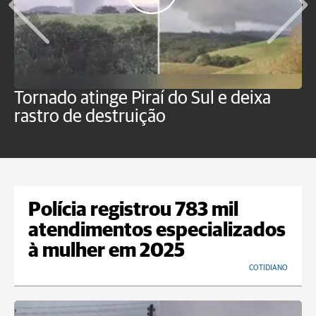
Tornado atinge Piraí do Sul e deixa
H
rastro de destruição
C
m
Polícia registrou 783 mil
atendimentos especializados
à mulher em 2025
COTIDIANO