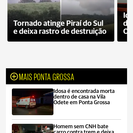
Id
Tornado atinge Piraí do Sul
de
e deixa rastro de destruição
Od
MAIS PONTA GROSSA
Idosa é encontrada morta
dentro de casa na Vila
Odete em Ponta Grossa
Homem sem CNH bate
carro contra trem e deixa