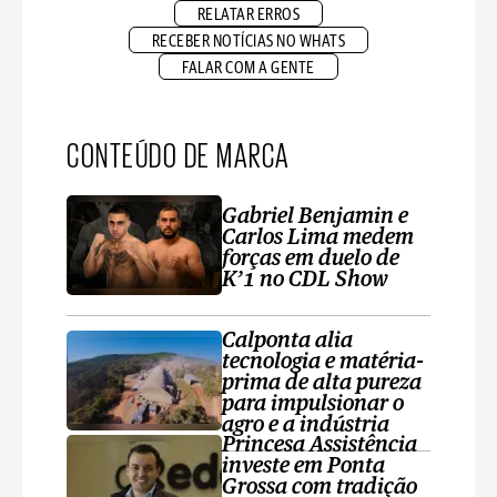
RELATAR ERROS
RECEBER NOTÍCIAS NO WHATS
FALAR COM A GENTE
CONTEÚDO DE MARCA
Gabriel Benjamin e
Carlos Lima medem
forças em duelo de
K’1 no CDL Show
Calponta alia
tecnologia e matéria-
prima de alta pureza
para impulsionar o
agro e a indústria
Princesa Assistência
investe em Ponta
Grossa com tradição