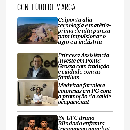
CONTEÚDO DE MARCA
Calponta alia
tecnologia e matéria-
prima de alta pureza
para impulsionar o
agro e a indústria
Princesa Assistência
investe em Ponta
Grossa com tradição
e cuidado com as
famílias
Medvitae fortalece
empresas em PG com
a promoção da saúde
ocupacional
Ex-UFC Bruno
Blindado enfrenta
tricampeão mundial