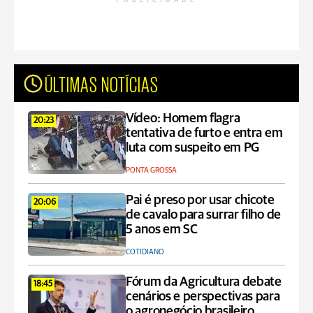
PUBLICIDADE
ÚLTIMAS NOTÍCIAS
Vídeo: Homem flagra
20:23
tentativa de furto e entra em
luta com suspeito em PG
PONTA GROSSA
Pai é preso por usar chicote
20:06
de cavalo para surrar filho de
5 anos em SC
COTIDIANO
Fórum da Agricultura debate
18:45
cenários e perspectivas para
o agronegócio brasileiro