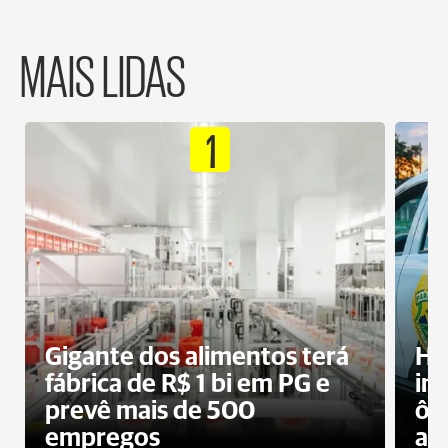
MAIS LIDAS
1
Gigante dos alimentos terá
Ho
fábrica de R$ 1 bi em PG e
im
prevê mais de 500
ôn
empregos
ac