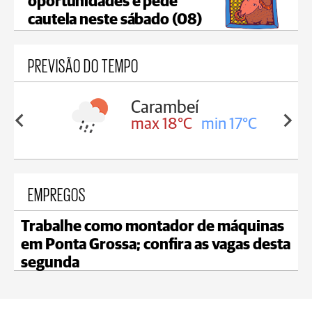
oportunidades e pede
cautela neste sábado (08)
PREVISÃO DO TEMPO
Carambeí
in 18°C
max 18°C
min 17°C
EMPREGOS
Trabalhe como montador de máquinas
em Ponta Grossa; confira as vagas desta
segunda