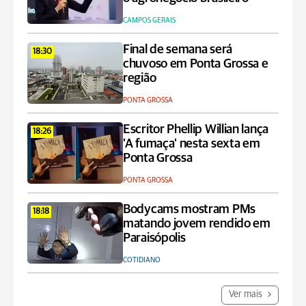
CAMPOS GERAIS
Final de semana será
18:30
chuvoso em Ponta Grossa e
região
PONTA GROSSA
Escritor Phellip Willian lança
18:26
'A fumaça' nesta sexta em
Ponta Grossa
PONTA GROSSA
Bodycams mostram PMs
18:18
matando jovem rendido em
Paraisópolis
COTIDIANO
Ver mais