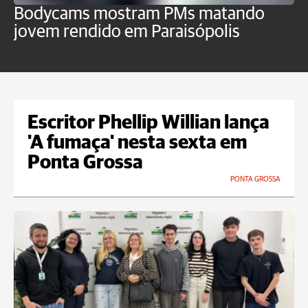
Bodycams mostram PMs matando
P
jovem rendido em Paraisópolis
c
f
Escritor Phellip Willian lança
'A fumaça' nesta sexta em
Ponta Grossa
PONTA GROSSA