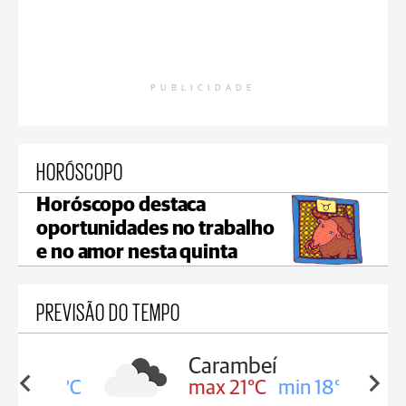
PUBLICIDADE
HORÓSCOPO
Horóscopo destaca
oportunidades no trabalho
e no amor nesta quinta
PREVISÃO DO TEMPO
Carambeí
in 19°C
max 21°C
min 18°C