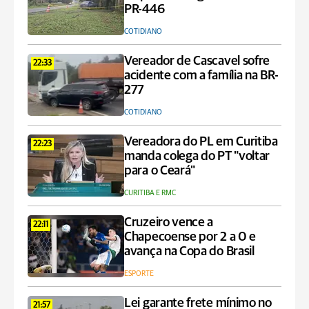
PR-446
COTIDIANO
Vereador de Cascavel sofre
22:33
acidente com a família na BR-
277
COTIDIANO
Vereadora do PL em Curitiba
22:23
manda colega do PT "voltar
para o Ceará"
CURITIBA E RMC
Cruzeiro vence a
22:11
Chapecoense por 2 a 0 e
avança na Copa do Brasil
ESPORTE
Lei garante frete mínimo no
21:57