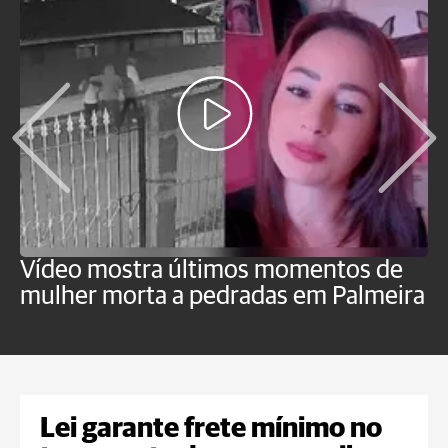
Vídeo mostra últimos momentos de
"
mulher morta a pedradas em Palmeira
c
U
Lei garante frete mínimo no