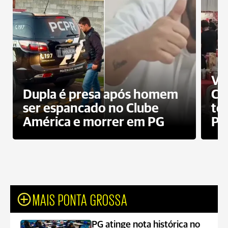
Ví
Dupla é presa após homem
Cl
ser espancado no Clube
te
América e morrer em PG
PG
MAIS PONTA GROSSA
PG atinge nota histórica no