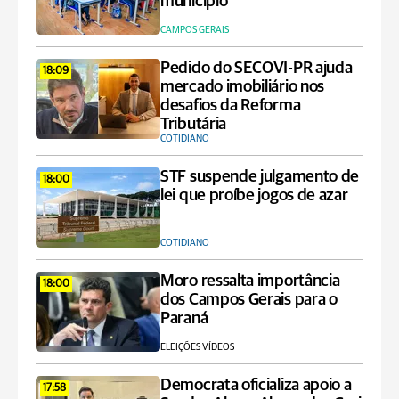
município
CAMPOS GERAIS
Pedido do SECOVI-PR ajuda
18:09
mercado imobiliário nos
desafios da Reforma
Tributária
COTIDIANO
STF suspende julgamento de
18:00
lei que proíbe jogos de azar
COTIDIANO
Moro ressalta importância
18:00
dos Campos Gerais para o
Paraná
ELEIÇÕES VÍDEOS
Democrata oficializa apoio a
17:58