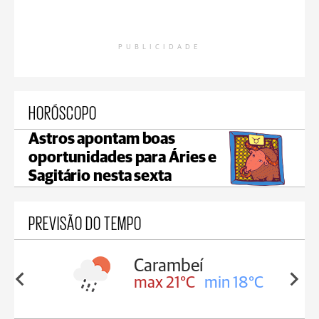
PUBLICIDADE
HORÓSCOPO
Astros apontam boas
oportunidades para Áries e
Sagitário nesta sexta
PREVISÃO DO TEMPO
mbeí
Jaguariaíva
1°C
min 18°C
max 22°C
min 19°C