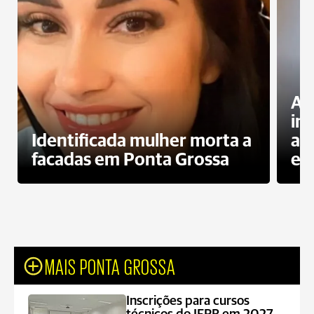
Al
in
Identificada mulher morta a
ag
facadas em Ponta Grossa
es
MAIS PONTA GROSSA
Inscrições para cursos