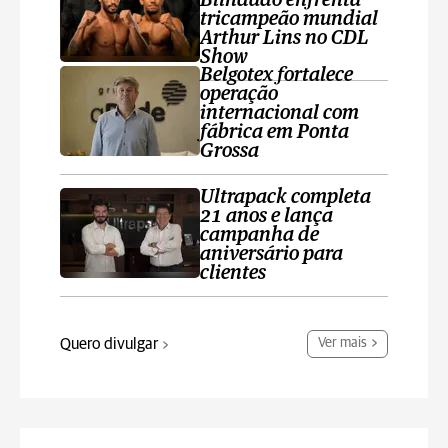
Blindado enfrenta
tricampeão mundial
Arthur Lins no CDL
Show
Belgotex fortalece
operação
internacional com
fábrica em Ponta
Grossa
Ultrapack completa
21 anos e lança
campanha de
aniversário para
clientes
Quero divulgar
Ver mais