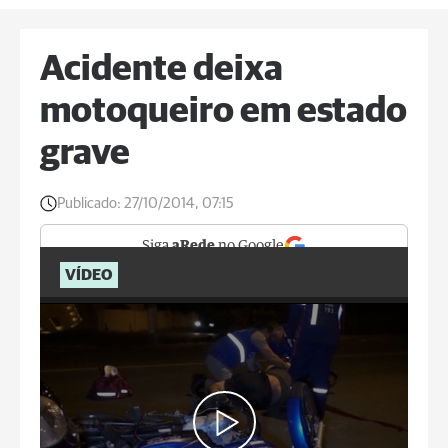
Acidente deixa
motoqueiro em estado
grave
Publicado:
27/10/2014, 07:15
Siga
aRede
no Google
VÍDEO