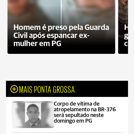
Homem é preso pela Guarda
Ho
Civil após espancar ex-
gr
mulher em PG
co
MAIS PONTA GROSSA
Corpo de vítima de
atropelamento na BR-376
será sepultado neste
domingo em PG