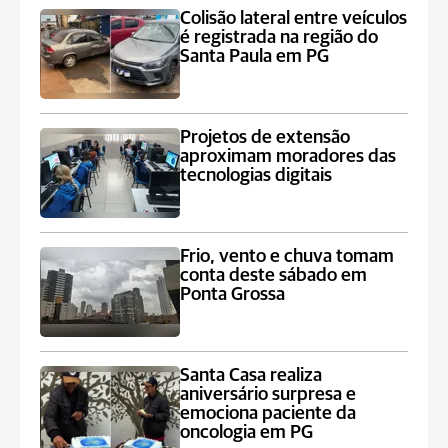
Colisão lateral entre veículos
é registrada na região do
Santa Paula em PG
Projetos de extensão
aproximam moradores das
tecnologias digitais
Frio, vento e chuva tomam
conta deste sábado em
Ponta Grossa
Santa Casa realiza
aniversário surpresa e
emociona paciente da
oncologia em PG