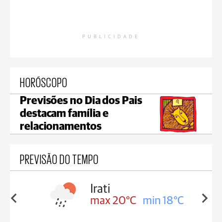
PUBLICIDADE
HORÓSCOPO
Previsões no Dia dos Pais
destacam família e
relacionamentos
PREVISÃO DO TEMPO
Ipiranga
in 18°C
max 15°C
min 15°C