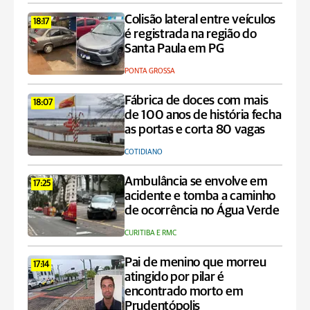
Colisão lateral entre veículos
18:17
é registrada na região do
Santa Paula em PG
PONTA GROSSA
Fábrica de doces com mais
18:07
de 100 anos de história fecha
as portas e corta 80 vagas
COTIDIANO
Ambulância se envolve em
17:25
acidente e tomba a caminho
de ocorrência no Água Verde
CURITIBA E RMC
Pai de menino que morreu
17:14
atingido por pilar é
encontrado morto em
Prudentópolis