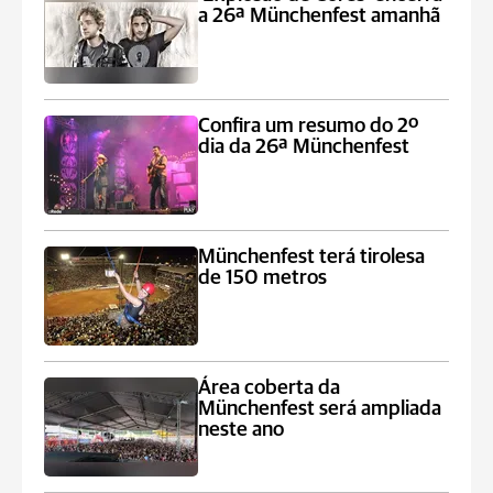
a 26ª Münchenfest amanhã
Confira um resumo do 2º
dia da 26ª Münchenfest
Münchenfest terá tirolesa
de 150 metros
Área coberta da
Münchenfest será ampliada
neste ano