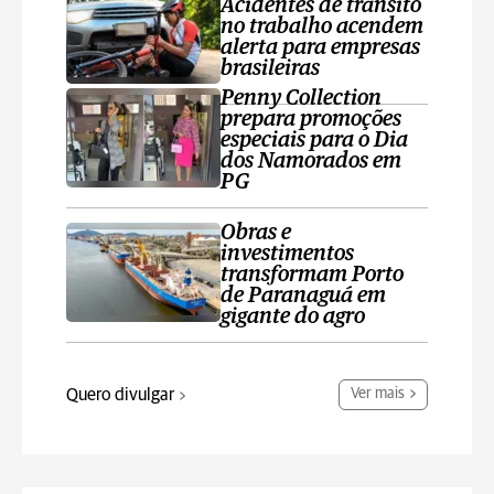
Acidentes de trânsito
no trabalho acendem
alerta para empresas
brasileiras
Penny Collection
prepara promoções
especiais para o Dia
dos Namorados em
PG
Obras e
investimentos
transformam Porto
de Paranaguá em
gigante do agro
Quero divulgar
Ver mais