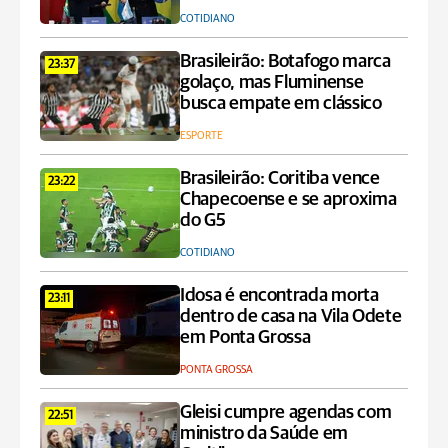
COTIDIANO
Brasileirão: Botafogo marca
23:37
golaço, mas Fluminense
busca empate em clássico
ESPORTE
Brasileirão: Coritiba vence
23:22
Chapecoense e se aproxima
do G5
COTIDIANO
Idosa é encontrada morta
23:11
dentro de casa na Vila Odete
em Ponta Grossa
PONTA GROSSA
Gleisi cumpre agendas com
22:51
ministro da Saúde em