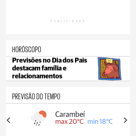
PUBLICIDADE
HORÓSCOPO
Previsões no Dia dos Pais
destacam família e
relacionamentos
PREVISÃO DO TEMPO
Carambeí
in 18°C
max 20°C
min 18°C