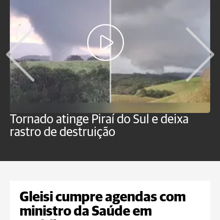
Tornado atinge Piraí do Sul e deixa
H
rastro de destruição
C
m
Gleisi cumpre agendas com
ministro da Saúde em