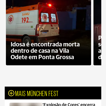
Pr
Idosa é encontrada morta
sec
dentro de casa na Vila
ap
Odete em Ponta Grossa
do
MAIS MÜNCHEN FEST
‘Explosão de Cores’ encerra