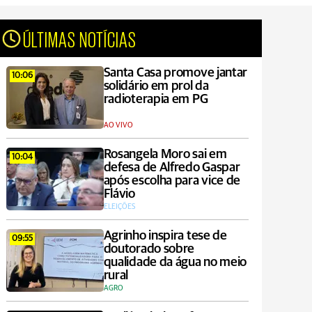
ÚLTIMAS NOTÍCIAS
Santa Casa promove jantar
10:06
solidário em prol da
radioterapia em PG
AO VIVO
Rosangela Moro sai em
10:04
defesa de Alfredo Gaspar
após escolha para vice de
Flávio
ELEIÇÕES
Agrinho inspira tese de
09:55
doutorado sobre
qualidade da água no meio
rural
AGRO