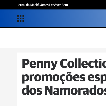
Jornal da Manhã
Vamos Ler
Viver Bem
Penny Collecti
promoções espe
dos Namorado