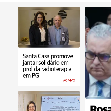
Santa Casa promove
jantar solidário em
prol da radioterapia
em PG
AO VIVO
Rosa