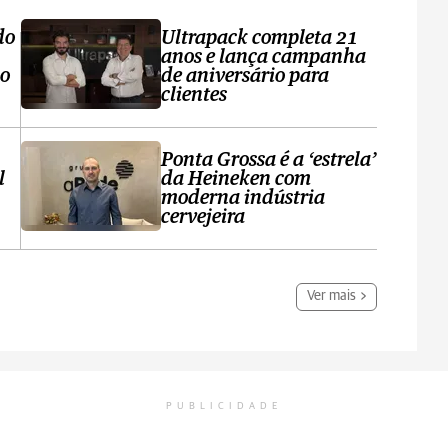
do
Ultrapack completa 21
anos e lança campanha
no
de aniversário para
clientes
Ponta Grossa é a ‘estrela’
l
da Heineken com
moderna indústria
cervejeira
Ver mais
PUBLICIDADE