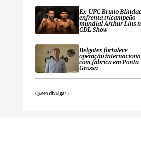
Ex-UFC Bruno Blinda
enfrenta tricampeão
mundial Arthur Lins 
CDL Show
Belgotex fortalece
operação internaciona
com fábrica em Ponta
Grossa
Quero divulgar