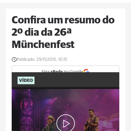
Confira um resumo do
2º dia da 26ª
Münchenfest
Publicado:
29/11/2015, 10:15
Siga
aRede
no Google
VÍDEO