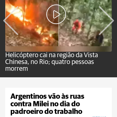
Helicóptero cai na região da Vista
C
Chinesa, no Rio; quatro pessoas
a
morrem
o
Argentinos vão às ruas
contra Milei no dia do
padroeiro do trabalho