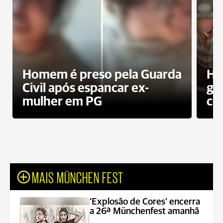
Homem é preso pela Guarda
Ho
Civil após espancar ex-
gr
mulher em PG
co
MAIS MÜNCHEN FEST
‘Explosão de Cores’ encerra
a 26ª Münchenfest amanhã