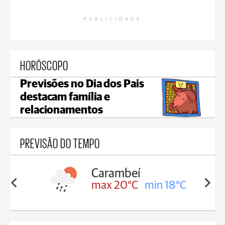
PUBLICIDADE
HORÓSCOPO
Previsões no Dia dos Pais
destacam família e
relacionamentos
PREVISÃO DO TEMPO
eí
Jaguariaíva
C
min 18°C
max 20°C
min 18°C