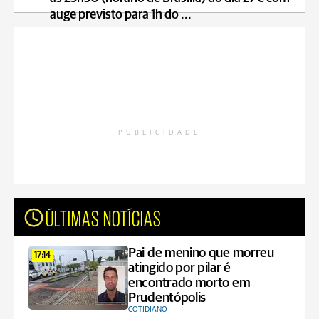
auge previsto para 1h do ...
PUBLICIDADE
ÚLTIMAS NOTÍCIAS
Pai de menino que morreu
17:14
atingido por pilar é
encontrado morto em
Prudentópolis
COTIDIANO